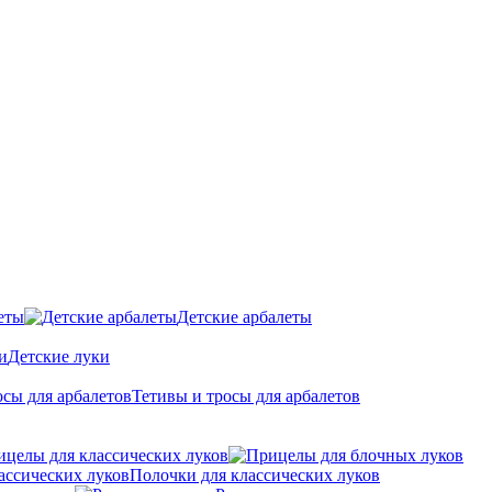
еты
Детские арбалеты
Детские луки
Тетивы и тросы для арбалетов
ицелы для классических луков
Полочки для классических луков