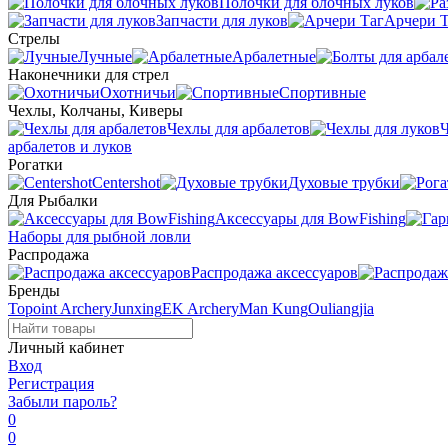
Полочки для блочных луков
Запчасти для луков
Арчери Т
Стрелы
Лучные
Арбалетные
Наконечники для стрел
Охотничьи
Спортивные
Чехлы, Колчаны, Киверы
Чехлы для арбалетов
Ч
арбалетов и луков
Рогатки
Centershot
Духовые трубки
Для Рыбалки
Аксессуары для BowFishing
Наборы для рыбной ловли
Распродажа
Распродажа аксессуаров
Бренды
Topoint Archery
Junxing
EK Archery
Man Kung
Ouliangjia
Личный кабинет
Вход
Регистрация
Забыли пароль?
0
0