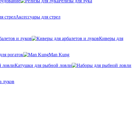
рудование
Релизы для лука
Аксессуары для стрел
балетов и луков
Киверы для
для рогаток
Man Kung
Катушки для рыбной ловли
а луков