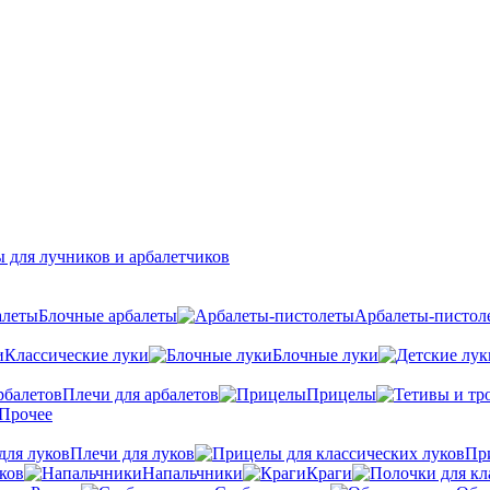
 для лучников и арбалетчиков
Блочные арбалеты
Арбалеты-пистол
Классические луки
Блочные луки
Плечи для арбалетов
Прицелы
Прочее
Плечи для луков
Пр
ков
Напальчники
Краги