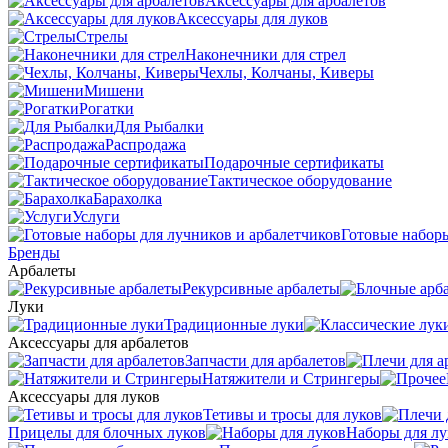
Аксессуары для арбалетов
Аксессуары для луков
Стрелы
Наконечники для стрел
Чехлы, Колчаны, Киверы
Мишени
Рогатки
Для Рыбалки
Распродажа
Подарочные сертификаты
Тактическое оборудование
Барахолка
Услуги
Готовые наборы
Бренды
Арбалеты
Рекурсивные арбалеты
Луки
Традиционные луки
Аксессуары для арбалетов
Запчасти для арбалетов
Натяжители и Стрингеры
Аксессуары для луков
Тетивы и тросы для луков
Прицелы для блочных луков
Наборы для лу