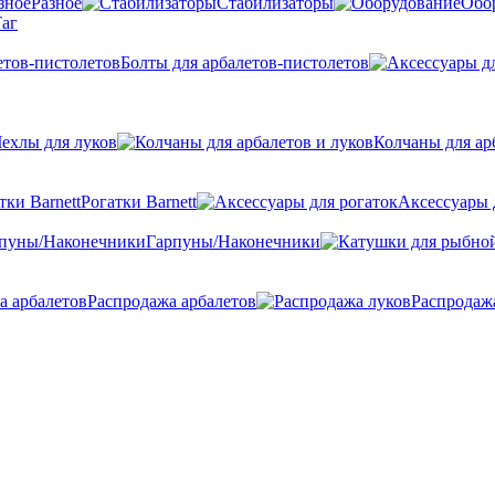
Разное
Стабилизаторы
Обо
аг
Болты для арбалетов-пистолетов
ехлы для луков
Колчаны для ар
Рогатки Barnett
Аксессуары 
Гарпуны/Наконечники
Распродажа арбалетов
Распродаж