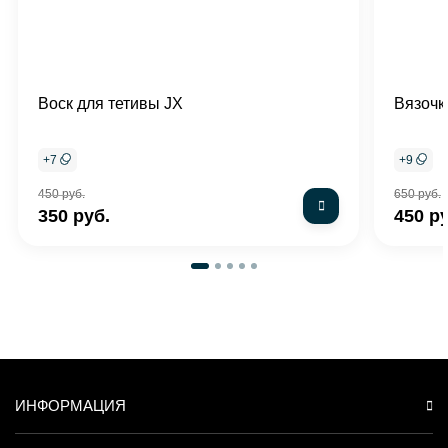
Воск для тетивы JX
Вязочк
+
7
+
9
450 руб.
650 руб.
350 руб.
450 р
ИНФОРМАЦИЯ