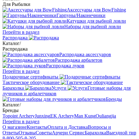
Для Рыбалки
Аксессуары для BowFishing
Гарпуны/Наконечники
Катушки для рыбной ловли
Наборы для рыбной ловли
Перейти в раздел
Распродажа
Каталог
/
Распродажа
Распродажа аксессуаров
Распродажа арбалетов
Распродажа луков
Перейти в раздел
Подарочные сертификаты
Тактическое оборудование
Барахолка
Услуги
Готовые наборы для
лучников и арбалетчиков
Бренды
Каталог
/
Бренды
Topoint Archery
Junxing
EK Archery
Man Kung
Ouliangjia
Перейти в раздел
О магазине
Контакты
Оплата и Доставка
Вопросы и
Ответы
Отзывы
Советы
Арчери Сервис
Барахолка
Выездной тир
8-800-505-8-205