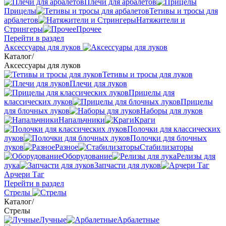
Плечи для арбалетов
Прицелы
Тетивы и тросы для
арбалетов
Натяжители и
Стрингеры
Прочее
Перейти в раздел
Аксессуары для луков
Каталог
/
Аксессуары для луков
Тетивы и тросы для луков
Плечи для луков
Прицелы для
классических луков
Прицелы
для блочных луков
Наборы для луков
Напальчники
Краги
Полочки для классических
луков
Полочки для блочных
луков
Разное
Стабилизаторы
Оборудование
Релизы для
лука
Запчасти для луков
Арчери Таг
Перейти в раздел
Стрелы
Каталог
/
Стрелы
Лучные
Арбалетные