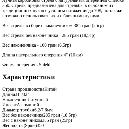
Лучная карбоновая стрела с натуральным оперением Cheroke
350. Стрелы предназначена для стрельбы в основном из
традиционных луков с усилием натяжения до 70#, но так же
возможно использовать их и с блочными луками.
Вес стрелы в сборе с наконечником 385 гран (25гр)
Вес стрелы без наконечника - 285 гран (18,5гр)
Вес наконенчика - 100 гран (6,5гр)
Длина натурального оперения 4" (10 см)
Форма оперения - Shield.
Характеристики
Страна производства
Китай
Длина
31"/32"
Наконечник
Латунный
Инсерт
Алюминий
Диаметр трубки
6,2/7,6мм
Вес без наконечника
285 гран (18,5гр)
Вес с наконечником
385 гран (25гр)
Жесткость (Spine)
350