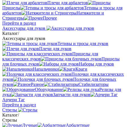
Плечи для арбалетов
Прицелы
Тетивы и тросы для
арбалетов
Натяжители и
Стрингеры
Прочее
Перейти в раздел
Аксессуары для луков
Каталог
/
Аксессуары для луков
Тетивы и тросы для луков
Плечи для луков
Прицелы для
классических луков
Прицелы
для блочных луков
Наборы для луков
Напальчники
Краги
Полочки для классических
луков
Полочки для блочных
луков
Разное
Стабилизаторы
Оборудование
Релизы для
лука
Запчасти для луков
Арчери Таг
Перейти в раздел
Стрелы
Каталог
/
Стрелы
Лучные
Арбалетные