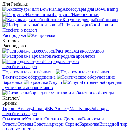
Для Рыбалки
Аксессуары для BowFishing
Гарпуны/Наконечники
Катушки для рыбной ловли
Наборы для рыбной ловли
Перейти в раздел
Распродажа
Каталог
/
Распродажа
Распродажа аксессуаров
Распродажа арбалетов
Распродажа луков
Перейти в раздел
Подарочные сертификаты
Тактическое оборудование
Барахолка
Услуги
Готовые наборы для
лучников и арбалетчиков
Бренды
Каталог
/
Бренды
Topoint Archery
Junxing
EK Archery
Man Kung
Ouliangjia
Перейти в раздел
О магазине
Контакты
Оплата и Доставка
Вопросы и
Ответы
Отзывы
Советы
Арчери Сервис
Барахолка
Выездной тир
8-800-505-8-205