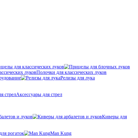
ицелы для классических луков
Полочки для классических луков
рудование
Релизы для лука
Аксессуары для стрел
балетов и луков
Киверы для
для рогаток
Man Kung