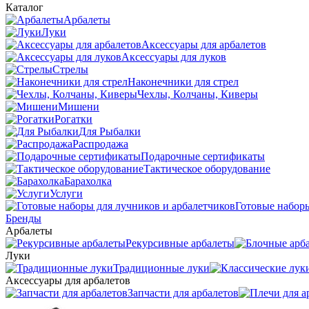
Каталог
Арбалеты
Луки
Аксессуары для арбалетов
Аксессуары для луков
Стрелы
Наконечники для стрел
Чехлы, Колчаны, Киверы
Мишени
Рогатки
Для Рыбалки
Распродажа
Подарочные сертификаты
Тактическое оборудование
Барахолка
Услуги
Готовые наборы
Бренды
Арбалеты
Рекурсивные арбалеты
Луки
Традиционные луки
Аксессуары для арбалетов
Запчасти для арбалетов