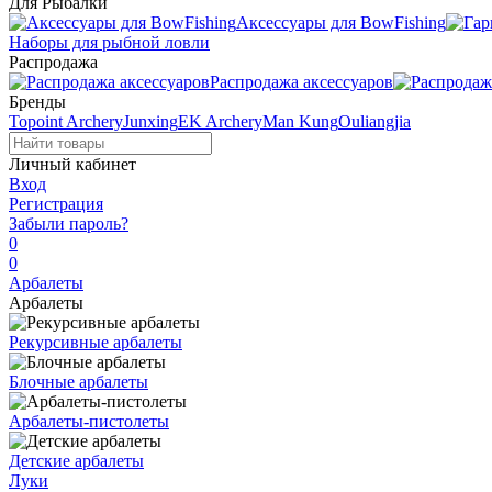
Для Рыбалки
Аксессуары для BowFishing
Наборы для рыбной ловли
Распродажа
Распродажа аксессуаров
Бренды
Topoint Archery
Junxing
EK Archery
Man Kung
Ouliangjia
Личный кабинет
Вход
Регистрация
Забыли пароль?
0
0
Арбалеты
Арбалеты
Рекурсивные арбалеты
Блочные арбалеты
Арбалеты-пистолеты
Детские арбалеты
Луки