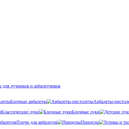
 для лучников и арбалетчиков
Блочные арбалеты
Арбалеты-пистол
Классические луки
Блочные луки
Плечи для арбалетов
Прицелы