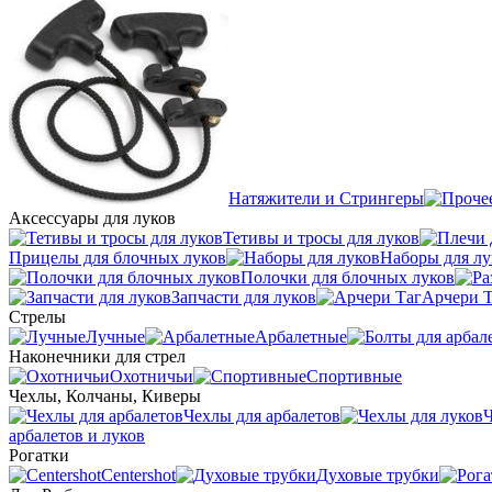
Натяжители и Стрингеры
Аксессуары для луков
Тетивы и тросы для луков
Прицелы для блочных луков
Наборы для лу
Полочки для блочных луков
Запчасти для луков
Арчери Т
Стрелы
Лучные
Арбалетные
Наконечники для стрел
Охотничьи
Спортивные
Чехлы, Колчаны, Киверы
Чехлы для арбалетов
Ч
арбалетов и луков
Рогатки
Centershot
Духовые трубки