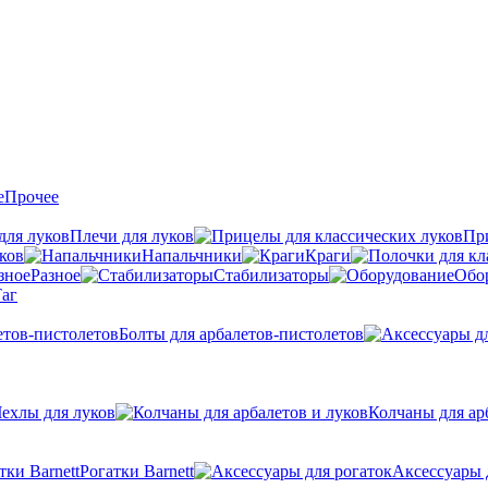
Прочее
Плечи для луков
Пр
ков
Напальчники
Краги
Разное
Стабилизаторы
Обо
аг
Болты для арбалетов-пистолетов
ехлы для луков
Колчаны для ар
Рогатки Barnett
Аксессуары 