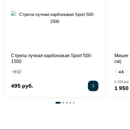
Стрела лучная карбоновая Sport 500-
Мишенн
1500
см)
4.5
+
9
2 400 руб
495 руб.
1 950