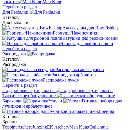
рогаток
Man Kung
Перейти в раздел
Для Рыбалки
Каталог
/
Для Рыбалки
Аксессуары для BowFishing
Гарпуны/Наконечники
Катушки для рыбной ловли
Наборы для рыбной ловли
Перейти в раздел
Распродажа
Каталог
/
Распродажа
Распродажа аксессуаров
Распродажа арбалетов
Распродажа луков
Перейти в раздел
Подарочные сертификаты
Тактическое оборудование
Барахолка
Услуги
Готовые наборы для
лучников и арбалетчиков
Бренды
Каталог
/
Бренды
Topoint Archery
Junxing
EK Archery
Man Kung
Ouliangjia