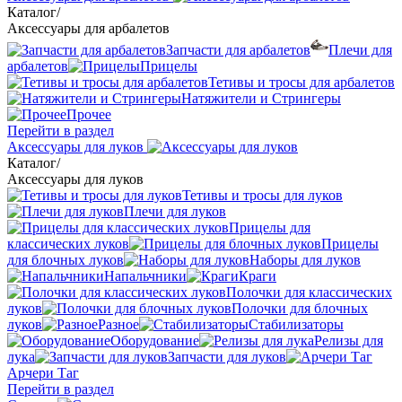
Каталог
/
Аксессуары для арбалетов
Запчасти для арбалетов
Плечи для
арбалетов
Прицелы
Тетивы и тросы для арбалетов
Натяжители и Стрингеры
Прочее
Перейти в раздел
Аксессуары для луков
Каталог
/
Аксессуары для луков
Тетивы и тросы для луков
Плечи для луков
Прицелы для
классических луков
Прицелы
для блочных луков
Наборы для луков
Напальчники
Краги
Полочки для классических
луков
Полочки для блочных
луков
Разное
Стабилизаторы
Оборудование
Релизы для
лука
Запчасти для луков
Арчери Таг
Перейти в раздел