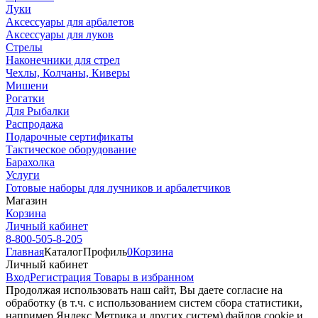
Луки
Аксессуары для арбалетов
Аксессуары для луков
Стрелы
Наконечники для стрел
Чехлы, Колчаны, Киверы
Мишени
Рогатки
Для Рыбалки
Распродажа
Подарочные сертификаты
Тактическое оборудование
Барахолка
Услуги
Готовые наборы для лучников и арбалетчиков
Магазин
Корзина
Личный кабинет
8-800-505-8-205
Главная
Каталог
Профиль
0
Корзина
Личный кабинет
Вход
Регистрация
Товары в избранном
Продолжая использовать наш cайт, Вы даете согласие на
обработку (в т.ч. с использованием систем сбора статистики,
например Яндекс.Метрика и других систем) файлов cookie и