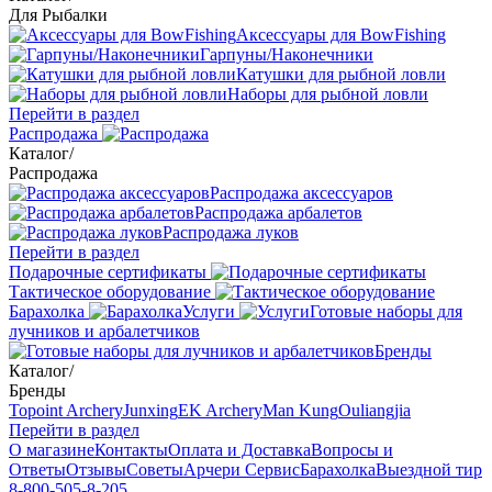
Для Рыбалки
Аксессуары для BowFishing
Гарпуны/Наконечники
Катушки для рыбной ловли
Наборы для рыбной ловли
Перейти в раздел
Распродажа
Каталог
/
Распродажа
Распродажа аксессуаров
Распродажа арбалетов
Распродажа луков
Перейти в раздел
Подарочные сертификаты
Тактическое оборудование
Барахолка
Услуги
Готовые наборы для
лучников и арбалетчиков
Бренды
Каталог
/
Бренды
Topoint Archery
Junxing
EK Archery
Man Kung
Ouliangjia
Перейти в раздел
О магазине
Контакты
Оплата и Доставка
Вопросы и
Ответы
Отзывы
Советы
Арчери Сервис
Барахолка
Выездной тир
8-800-505-8-205