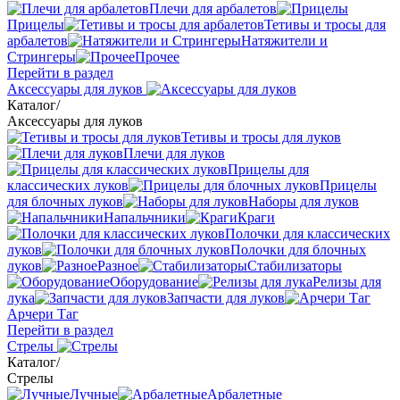
Плечи для арбалетов
Прицелы
Тетивы и тросы для
арбалетов
Натяжители и
Стрингеры
Прочее
Перейти в раздел
Аксессуары для луков
Каталог
/
Аксессуары для луков
Тетивы и тросы для луков
Плечи для луков
Прицелы для
классических луков
Прицелы
для блочных луков
Наборы для луков
Напальчники
Краги
Полочки для классических
луков
Полочки для блочных
луков
Разное
Стабилизаторы
Оборудование
Релизы для
лука
Запчасти для луков
Арчери Таг
Перейти в раздел
Стрелы
Каталог
/
Стрелы
Лучные
Арбалетные