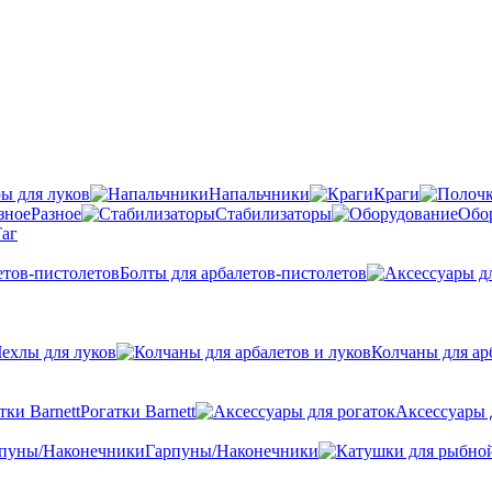
ы для луков
Напальчники
Краги
Разное
Стабилизаторы
Обо
аг
Болты для арбалетов-пистолетов
ехлы для луков
Колчаны для ар
Рогатки Barnett
Аксессуары 
Гарпуны/Наконечники