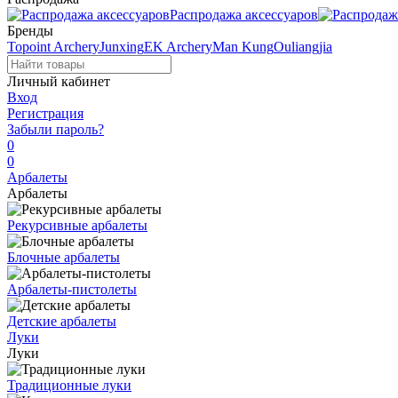
Распродажа аксессуаров
Бренды
Topoint Archery
Junxing
EK Archery
Man Kung
Ouliangjia
Личный кабинет
Вход
Регистрация
Забыли пароль?
0
0
Арбалеты
Арбалеты
Рекурсивные арбалеты
Блочные арбалеты
Арбалеты-пистолеты
Детские арбалеты
Луки
Луки
Традиционные луки