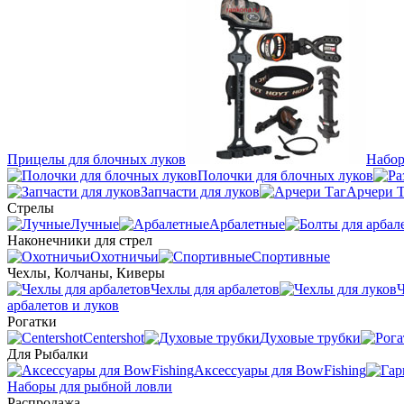
Прицелы для блочных луков
Набор
Полочки для блочных луков
Запчасти для луков
Арчери Т
Стрелы
Лучные
Арбалетные
Наконечники для стрел
Охотничьи
Спортивные
Чехлы, Колчаны, Киверы
Чехлы для арбалетов
Ч
арбалетов и луков
Рогатки
Centershot
Духовые трубки
Для Рыбалки
Аксессуары для BowFishing
Наборы для рыбной ловли
Распродажа