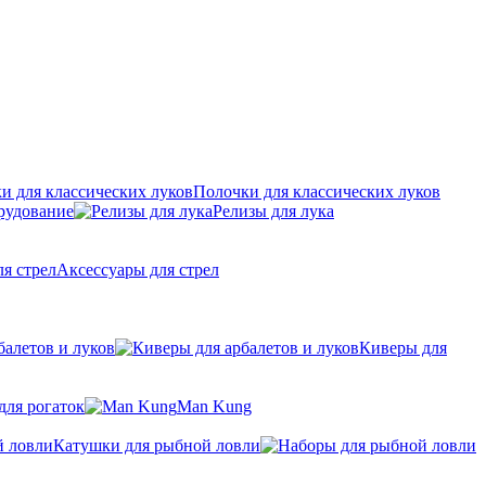
Полочки для классических луков
рудование
Релизы для лука
Аксессуары для стрел
балетов и луков
Киверы для
для рогаток
Man Kung
Катушки для рыбной ловли