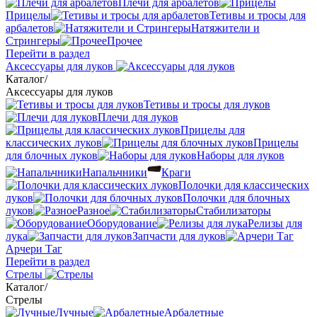
Плечи для арбалетов
Прицелы
Тетивы и тросы для
арбалетов
Натяжители и
Стрингеры
Прочее
Перейти в раздел
Аксессуары для луков
Каталог
/
Аксессуары для луков
Тетивы и тросы для луков
Плечи для луков
Прицелы для
классических луков
Прицелы
для блочных луков
Наборы для луков
Напальчники
Краги
Полочки для классических
луков
Полочки для блочных
луков
Разное
Стабилизаторы
Оборудование
Релизы для
лука
Запчасти для луков
Арчери Таг
Перейти в раздел
Стрелы
Каталог
/
Стрелы
Лучные
Арбалетные