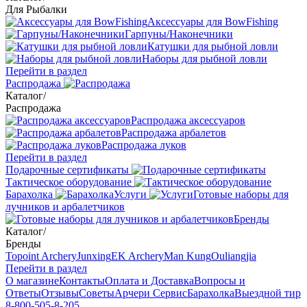
Для Рыбалки
Аксессуары для BowFishing
Гарпуны/Наконечники
Катушки для рыбной ловли
Наборы для рыбной ловли
Перейти в раздел
Распродажа
Каталог
/
Распродажа
Распродажа аксессуаров
Распродажа арбалетов
Распродажа луков
Перейти в раздел
Подарочные сертификаты
Тактическое оборудование
Барахолка
Услуги
Готовые наборы для
лучников и арбалетчиков
Бренды
Каталог
/
Бренды
Topoint Archery
Junxing
EK Archery
Man Kung
Ouliangjia
Перейти в раздел
О магазине
Контакты
Оплата и Доставка
Вопросы и
Ответы
Отзывы
Советы
Арчери Сервис
Барахолка
Выездной тир
8-800-505-8-205