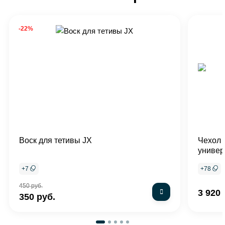
-22%
Воск для тетивы JX
Чехол 
униве
+
7
+
78
450 руб.
3 920 
350 руб.