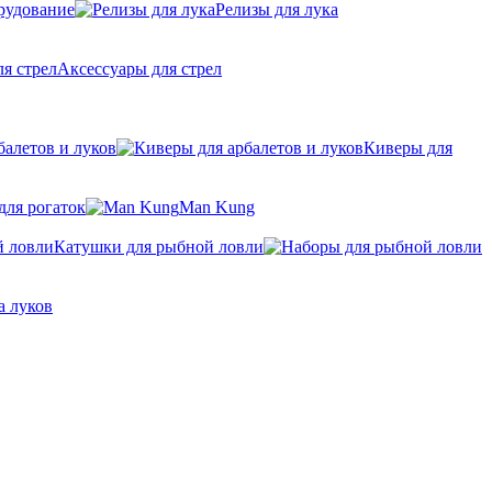
рудование
Релизы для лука
Аксессуары для стрел
балетов и луков
Киверы для
для рогаток
Man Kung
Катушки для рыбной ловли
а луков