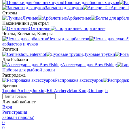
Полочки для блочных луков
Запчасти для луков
Арчери Т
Стрелы
Лучные
Арбалетные
Наконечники для стрел
Охотничьи
Спортивные
Чехлы, Колчаны, Киверы
Чехлы для арбалетов
Ч
арбалетов и луков
Рогатки
Centershot
Духовые трубки
Для Рыбалки
Аксессуары для BowFishing
Наборы для рыбной ловли
Распродажа
Распродажа аксессуаров
Бренды
Topoint Archery
Junxing
EK Archery
Man Kung
Ouliangjia
Личный кабинет
Вход
Регистрация
Забыли пароль?
0
0