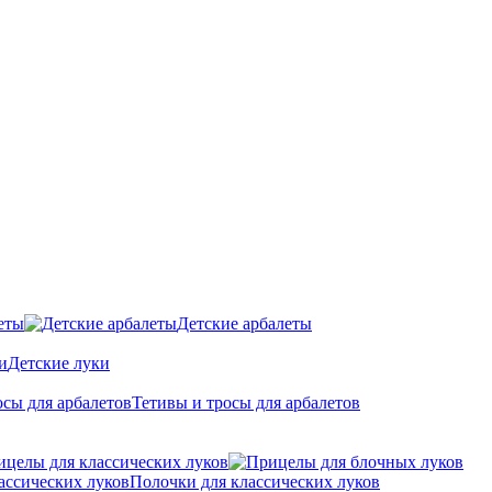
еты
Детские арбалеты
Детские луки
Тетивы и тросы для арбалетов
ицелы для классических луков
Полочки для классических луков