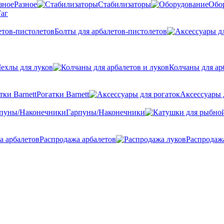
Разное
Стабилизаторы
Обо
аг
Болты для арбалетов-пистолетов
ехлы для луков
Колчаны для ар
Рогатки Barnett
Аксессуары 
Гарпуны/Наконечники
Распродажа арбалетов
Распродаж