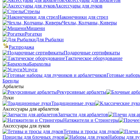
Аксессуары для арбалетов
Аксессуары для луков
Стрелы
Наконечники для стрел
Чехлы, Колчаны, Киверы
Мишени
Рогатки
Для Рыбалки
Распродажа
Подарочные сертификаты
Тактическое оборудование
Барахолка
Услуги
Готовые наборы
Бренды
Арбалеты
Рекурсивные арбалеты
Луки
Традиционные луки
Аксессуары для арбалетов
Запчасти для арбалетов
Натяжители и Стрингеры
Аксессуары для луков
Тетивы и тросы для луков
Прицелы для блочных луков
Наборы для лу