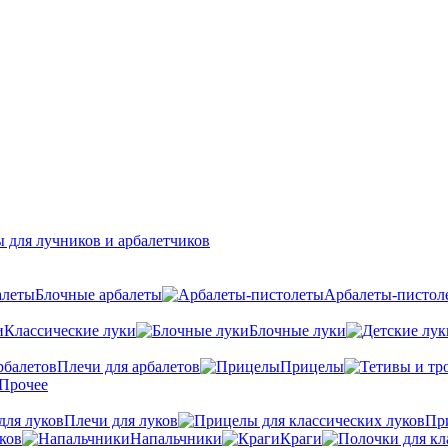
 для лучников и арбалетчиков
Блочные арбалеты
Арбалеты-пистол
Классические луки
Блочные луки
Плечи для арбалетов
Прицелы
Прочее
Плечи для луков
Пр
ков
Напальчники
Краги