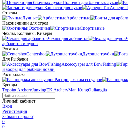
Полочки для блочных луков
Запчасти для луков
Арчери Т
Стрелы
Лучные
Арбалетные
Наконечники для стрел
Охотничьи
Спортивные
Чехлы, Колчаны, Киверы
Чехлы для арбалетов
Ч
арбалетов и луков
Рогатки
Centershot
Духовые трубки
Для Рыбалки
Аксессуары для BowFishing
Наборы для рыбной ловли
Распродажа
Распродажа аксессуаров
Бренды
Topoint Archery
Junxing
EK Archery
Man Kung
Ouliangjia
Личный кабинет
Вход
Регистрация
Забыли пароль?
0
0