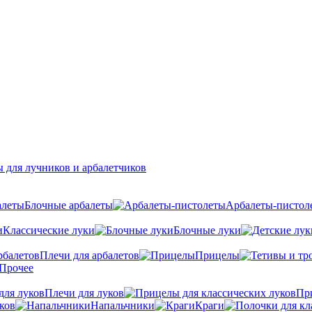
 для лучников и арбалетчиков
Блочные арбалеты
Арбалеты-пистол
Классические луки
Блочные луки
Плечи для арбалетов
Прицелы
Прочее
Плечи для луков
Пр
ков
Напальчники
Краги