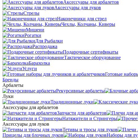
Аксессуары для арбалетов
Аксессуары для луков
Стрелы
Наконечники для стрел
Чехлы, Колчаны, Киверы
Мишени
Рогатки
Для Рыбалки
Распродажа
Подарочные сертификаты
Тактическое оборудование
Барахолка
Услуги
Готовые наборы
Бренды
Арбалеты
Рекурсивные арбалеты
Луки
Традиционные луки
Аксессуары для арбалетов
Запчасти для арбалетов
Натяжители и Стрингеры
Аксессуары для луков
Тетивы и тросы для луков
Прицелы для блочных луков
Наборы для лу