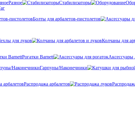
Разное
Стабилизаторы
Обо
аг
Болты для арбалетов-пистолетов
ехлы для луков
Колчаны для ар
Рогатки Barnett
Аксессуары 
Гарпуны/Наконечники
Распродажа арбалетов
Распродаж