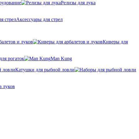
рудование
Релизы для лука
Аксессуары для стрел
балетов и луков
Киверы для
для рогаток
Man Kung
Катушки для рыбной ловли
а луков