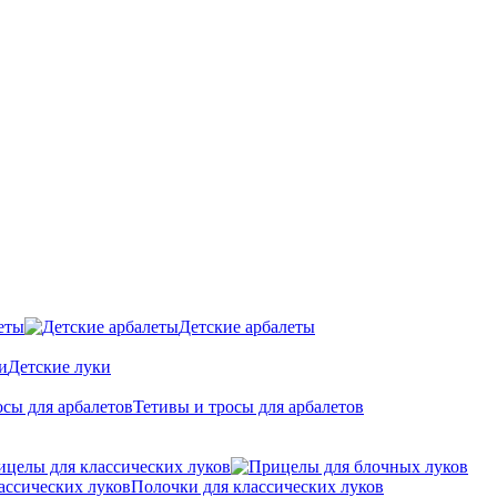
еты
Детские арбалеты
Детские луки
Тетивы и тросы для арбалетов
ицелы для классических луков
Полочки для классических луков