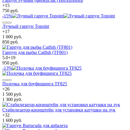
Гарпун лучный (фиберглас) Интерлопер
+
15
750 руб.
-15%
Лучный гарпун Topoint
+
17
1 000 руб.
850 руб.
Гарпун для рыбы Catfish (TF801)
5.0
+
19
950 руб.
-13%
Полочка для боуфишинга TF825
+
26
1 500 руб.
1 300 руб.
Стабилизатор-кронштейн для установки катушки на лук
+
32
1 600 руб.