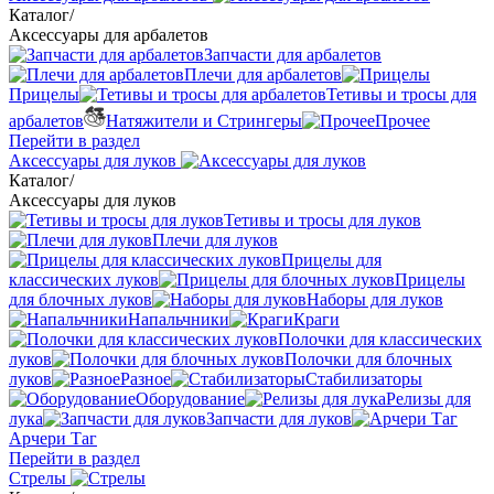
Каталог
/
Аксессуары для арбалетов
Запчасти для арбалетов
Плечи для арбалетов
Прицелы
Тетивы и тросы для
арбалетов
Натяжители и Стрингеры
Прочее
Перейти в раздел
Аксессуары для луков
Каталог
/
Аксессуары для луков
Тетивы и тросы для луков
Плечи для луков
Прицелы для
классических луков
Прицелы
для блочных луков
Наборы для луков
Напальчники
Краги
Полочки для классических
луков
Полочки для блочных
луков
Разное
Стабилизаторы
Оборудование
Релизы для
лука
Запчасти для луков
Арчери Таг
Перейти в раздел
Стрелы