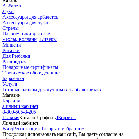
Каталог
Арбалеты
Луки
Аксессуары для арбалетов
Аксессуары для луков
Стрелы
Наконечники для стрел
Чехлы, Колчаны, Киверы
Мишени
Рогатки
Для Рыбалки
Распродажа
Подарочные сертификаты
Тактическое оборудование
Барахолка
Услуги
Готовые наборы для лучников и арбалетчиков
Магазин
Корзина
Личный кабинет
8-800-505-8-205
Главная
Каталог
Профиль
0
Корзина
Личный кабинет
Вход
Регистрация
Товары в избранном
Продолжая использовать наш cайт, Вы даете согласие на