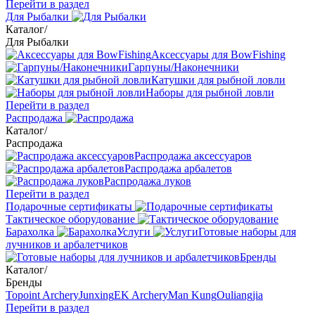
Перейти в раздел
Для Рыбалки
Каталог
/
Для Рыбалки
Аксессуары для BowFishing
Гарпуны/Наконечники
Катушки для рыбной ловли
Наборы для рыбной ловли
Перейти в раздел
Распродажа
Каталог
/
Распродажа
Распродажа аксессуаров
Распродажа арбалетов
Распродажа луков
Перейти в раздел
Подарочные сертификаты
Тактическое оборудование
Барахолка
Услуги
Готовые наборы для
лучников и арбалетчиков
Бренды
Каталог
/
Бренды
Topoint Archery
Junxing
EK Archery
Man Kung
Ouliangjia
Перейти в раздел