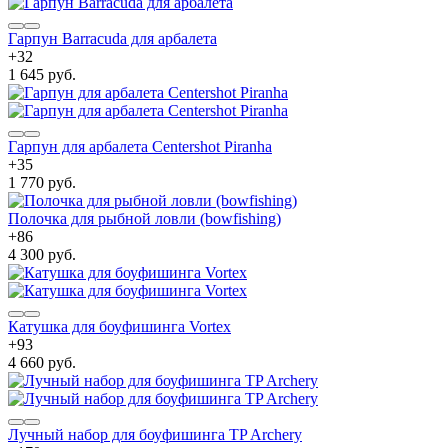
Гарпун Barracuda для арбалета
+
32
1 645 руб.
Гарпун для арбалета Centershot Piranha
+
35
1 770 руб.
Полочка для рыбной ловли (bowfishing)
+
86
4 300 руб.
Катушка для боуфишинга Vortex
+
93
4 660 руб.
Лучный набор для боуфишинга TP Archery