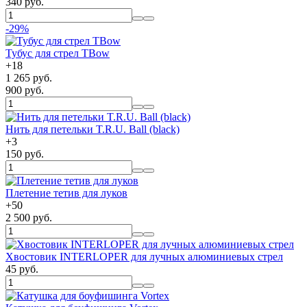
340 руб.
-29%
Тубус для стрел TBow
+
18
1 265 руб.
900 руб.
Нить для петельки T.R.U. Ball (black)
+
3
150 руб.
Плетение тетив для луков
+
50
2 500 руб.
Хвостовик INTERLOPER для лучных алюминиевых стрел
45 руб.