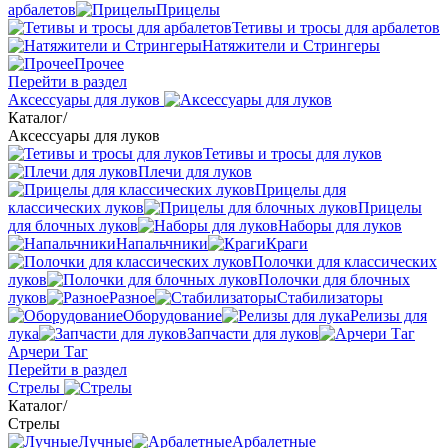
арбалетов
Прицелы
Тетивы и тросы для арбалетов
Натяжители и Стрингеры
Прочее
Перейти в раздел
Аксессуары для луков
Каталог
/
Аксессуары для луков
Тетивы и тросы для луков
Плечи для луков
Прицелы для
классических луков
Прицелы
для блочных луков
Наборы для луков
Напальчники
Краги
Полочки для классических
луков
Полочки для блочных
луков
Разное
Стабилизаторы
Оборудование
Релизы для
лука
Запчасти для луков
Арчери Таг
Перейти в раздел
Стрелы
Каталог
/
Стрелы
Лучные
Арбалетные