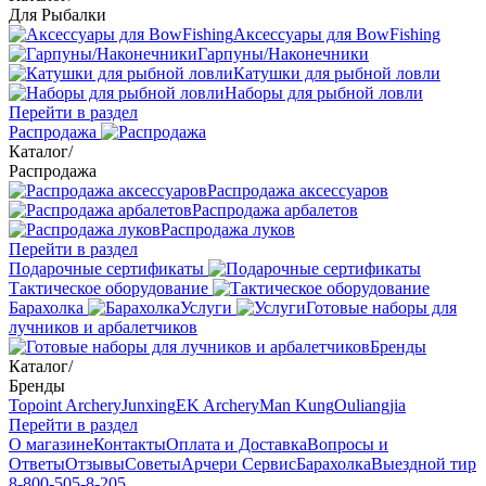
Для Рыбалки
Аксессуары для BowFishing
Гарпуны/Наконечники
Катушки для рыбной ловли
Наборы для рыбной ловли
Перейти в раздел
Распродажа
Каталог
/
Распродажа
Распродажа аксессуаров
Распродажа арбалетов
Распродажа луков
Перейти в раздел
Подарочные сертификаты
Тактическое оборудование
Барахолка
Услуги
Готовые наборы для
лучников и арбалетчиков
Бренды
Каталог
/
Бренды
Topoint Archery
Junxing
EK Archery
Man Kung
Ouliangjia
Перейти в раздел
О магазине
Контакты
Оплата и Доставка
Вопросы и
Ответы
Отзывы
Советы
Арчери Сервис
Барахолка
Выездной тир
8-800-505-8-205