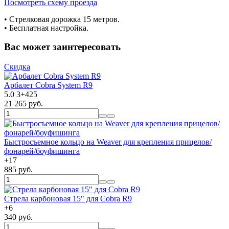
Посмотреть схему проезда
• Cтрелковая дорожка 15 метров.
• Бесплатная настройка.
Вас может заинтересовать
Скидка
Арбалет Cobra System R9
5.0
3
+
425
21 265 руб.
Быстросъемное кольцо на Weaver для крепления прицелов/
фонарей/боуфишинга
+
17
885 руб.
Стрела карбоновая 15" для Cobra R9
+
6
340 руб.