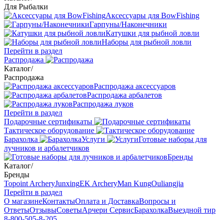
Для Рыбалки
Аксессуары для BowFishing
Гарпуны/Наконечники
Катушки для рыбной ловли
Наборы для рыбной ловли
Перейти в раздел
Распродажа
Каталог
/
Распродажа
Распродажа аксессуаров
Распродажа арбалетов
Распродажа луков
Перейти в раздел
Подарочные сертификаты
Тактическое оборудование
Барахолка
Услуги
Готовые наборы для
лучников и арбалетчиков
Бренды
Каталог
/
Бренды
Topoint Archery
Junxing
EK Archery
Man Kung
Ouliangjia
Перейти в раздел
О магазине
Контакты
Оплата и Доставка
Вопросы и
Ответы
Отзывы
Советы
Арчери Сервис
Барахолка
Выездной тир
8-800-505-8-205