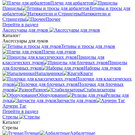
Плечи для арбалетов
Прицелы
Тетивы и тросы для
арбалетов
Натяжители и
Стрингеры
Прочее
Перейти в раздел
Аксессуары для луков
Каталог
/
Аксессуары для луков
Тетивы и тросы для луков
Плечи для луков
Прицелы для
классических луков
Прицелы
для блочных луков
Наборы для луков
Напальчники
Краги
Полочки для классических
луков
Полочки для блочных
луков
Разное
Стабилизаторы
Оборудование
Релизы для
лука
Запчасти для луков
Арчери Таг
Перейти в раздел
Стрелы
Каталог
/
Стрелы
Лучные
Арбалетные