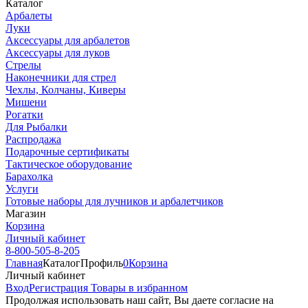
Каталог
Арбалеты
Луки
Аксессуары для арбалетов
Аксессуары для луков
Стрелы
Наконечники для стрел
Чехлы, Колчаны, Киверы
Мишени
Рогатки
Для Рыбалки
Распродажа
Подарочные сертификаты
Тактическое оборудование
Барахолка
Услуги
Готовые наборы для лучников и арбалетчиков
Магазин
Корзина
Личный кабинет
8-800-505-8-205
Главная
Каталог
Профиль
0
Корзина
Личный кабинет
Вход
Регистрация
Товары в избранном
Продолжая использовать наш cайт, Вы даете согласие на