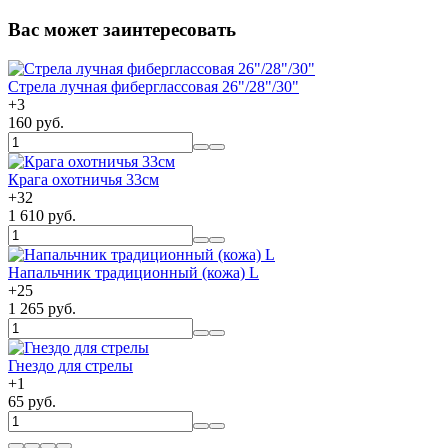
Вас может заинтересовать
Cтрела лучная фиберглассовая 26"/28"/30"
+
3
160 руб.
Крага охотничья 33см
+
32
1 610 руб.
Напальчник традиционный (кожа) L
+
25
1 265 руб.
Гнездо для стрелы
+
1
65 руб.