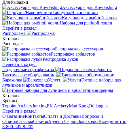
Для Рыбалки
Аксессуары для BowFishing
Гарпуны/Наконечники
Катушки для рыбной ловли
Наборы для рыбной ловли
Перейти в раздел
Распродажа
Каталог
/
Распродажа
Распродажа аксессуаров
Распродажа арбалетов
Распродажа луков
Перейти в раздел
Подарочные сертификаты
Тактическое оборудование
Барахолка
Услуги
Готовые наборы для
лучников и арбалетчиков
Бренды
Каталог
/
Бренды
Topoint Archery
Junxing
EK Archery
Man Kung
Ouliangjia
Перейти в раздел
О магазине
Контакты
Оплата и Доставка
Вопросы и
Ответы
Отзывы
Советы
Арчери Сервис
Барахолка
Выездной тир
8-800-505-8-205