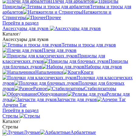
Плечи для арбалетов
Прицелы
Тетивы и тросы для
арбалетов
Натяжители и
Стрингеры
Прочее
Перейти в раздел
Аксессуары для луков
Каталог
/
Аксессуары для луков
Тетивы и тросы для луков
Плечи для луков
Прицелы для
классических луков
Прицелы
для блочных луков
Наборы для луков
Напальчники
Краги
Полочки для классических
луков
Полочки для блочных
луков
Разное
Стабилизаторы
Оборудование
Релизы для
лука
Запчасти для луков
Арчери Таг
Перейти в раздел
Стрелы
Каталог
/
Стрелы
Лучные
Арбалетные