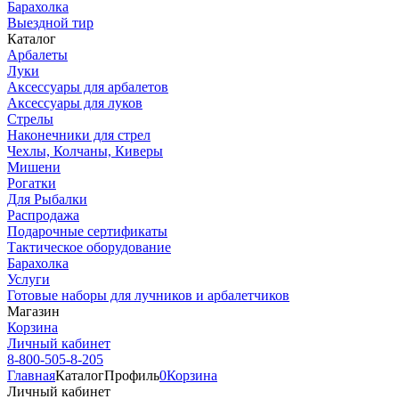
Барахолка
Выездной тир
Каталог
Арбалеты
Луки
Аксессуары для арбалетов
Аксессуары для луков
Стрелы
Наконечники для стрел
Чехлы, Колчаны, Киверы
Мишени
Рогатки
Для Рыбалки
Распродажа
Подарочные сертификаты
Тактическое оборудование
Барахолка
Услуги
Готовые наборы для лучников и арбалетчиков
Магазин
Корзина
Личный кабинет
8-800-505-8-205
Главная
Каталог
Профиль
0
Корзина
Личный кабинет