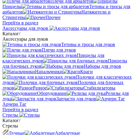
Плечи для арбалетов
Прицелы
Тетивы и тросы для
арбалетов
Натяжители и
Стрингеры
Прочее
Перейти в раздел
Аксессуары для луков
Каталог
/
Аксессуары для луков
Тетивы и тросы для луков
Плечи для луков
Прицелы для
классических луков
Прицелы
для блочных луков
Наборы для луков
Напальчники
Краги
Полочки для классических
луков
Полочки для блочных
луков
Разное
Стабилизаторы
Оборудование
Релизы для
лука
Запчасти для луков
Арчери Таг
Перейти в раздел
Стрелы
Каталог
/
Стрелы
Лучные
Арбалетные