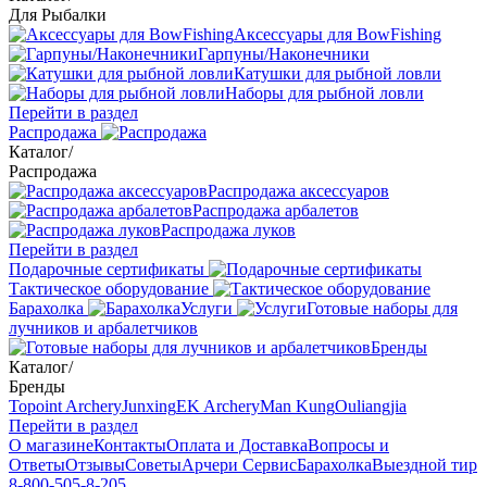
Для Рыбалки
Аксессуары для BowFishing
Гарпуны/Наконечники
Катушки для рыбной ловли
Наборы для рыбной ловли
Перейти в раздел
Распродажа
Каталог
/
Распродажа
Распродажа аксессуаров
Распродажа арбалетов
Распродажа луков
Перейти в раздел
Подарочные сертификаты
Тактическое оборудование
Барахолка
Услуги
Готовые наборы для
лучников и арбалетчиков
Бренды
Каталог
/
Бренды
Topoint Archery
Junxing
EK Archery
Man Kung
Ouliangjia
Перейти в раздел
О магазине
Контакты
Оплата и Доставка
Вопросы и
Ответы
Отзывы
Советы
Арчери Сервис
Барахолка
Выездной тир
8-800-505-8-205