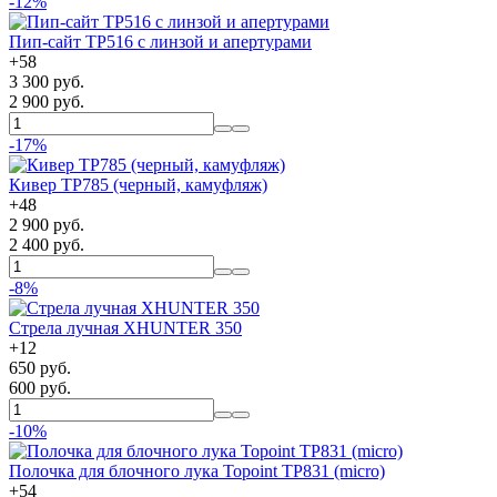
-12%
Пип-сайт TP516 с линзой и апертурами
+
58
3 300 руб.
2 900 руб.
-17%
Кивер TP785 (черный, камуфляж)
+
48
2 900 руб.
2 400 руб.
-8%
Стрела лучная XHUNTER 350
+
12
650 руб.
600 руб.
-10%
Полочка для блочного лука Topoint TP831 (micro)
+
54