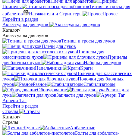
Плечи для арбалетов
Прицелы
Тетивы и тросы для
арбалетов
Натяжители и Стрингеры
Прочее
Перейти в раздел
Аксессуары для луков
Каталог
/
Аксессуары для луков
Тетивы и тросы для луков
Плечи для луков
Прицелы для
классических луков
Прицелы
для блочных луков
Наборы для луков
Напальчники
Краги
Полочки для классических
луков
Полочки для блочных
луков
Разное
Стабилизаторы
Оборудование
Релизы для
лука
Запчасти для луков
Арчери Таг
Перейти в раздел
Стрелы
Каталог
/
Стрелы
Лучные
Арбалетные
Болты для арбалетов-