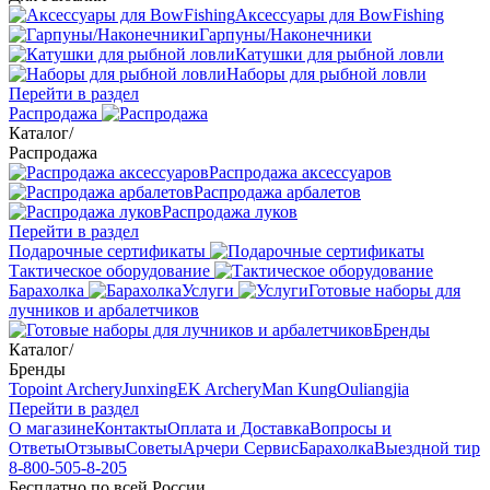
Аксессуары для BowFishing
Гарпуны/Наконечники
Катушки для рыбной ловли
Наборы для рыбной ловли
Перейти в раздел
Распродажа
Каталог
/
Распродажа
Распродажа аксессуаров
Распродажа арбалетов
Распродажа луков
Перейти в раздел
Подарочные сертификаты
Тактическое оборудование
Барахолка
Услуги
Готовые наборы для
лучников и арбалетчиков
Бренды
Каталог
/
Бренды
Topoint Archery
Junxing
EK Archery
Man Kung
Ouliangjia
Перейти в раздел
О магазине
Контакты
Оплата и Доставка
Вопросы и
Ответы
Отзывы
Советы
Арчери Сервис
Барахолка
Выездной тир
8-800-505-8-205
Бесплатно по всей России