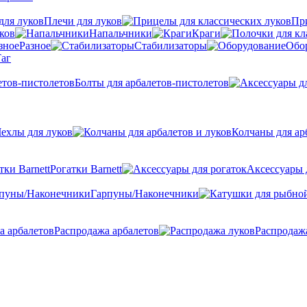
Плечи для луков
Пр
ков
Напальчники
Краги
Разное
Стабилизаторы
Обо
аг
Болты для арбалетов-пистолетов
ехлы для луков
Колчаны для ар
Рогатки Barnett
Аксессуары 
Гарпуны/Наконечники
Распродажа арбалетов
Распродаж