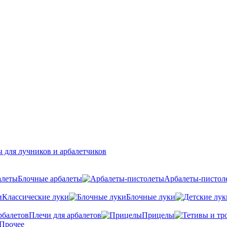
 для лучников и арбалетчиков
Блочные арбалеты
Арбалеты-пистол
Классические луки
Блочные луки
Плечи для арбалетов
Прицелы
Прочее