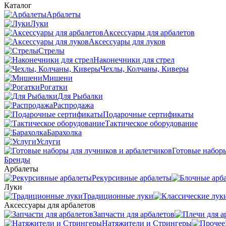
Каталог
Арбалеты
Луки
Аксессуары для арбалетов
Аксессуары для луков
Стрелы
Наконечники для стрел
Чехлы, Колчаны, Киверы
Мишени
Рогатки
Для Рыбалки
Распродажа
Подарочные сертификаты
Тактическое оборудование
Барахолка
Услуги
Готовые наборы
Бренды
Арбалеты
Рекурсивные арбалеты
Луки
Традиционные луки
Аксессуары для арбалетов
Запчасти для арбалетов
Натяжители и Стрингеры