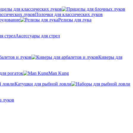
ицелы для классических луков
Полочки для классических луков
рудование
Релизы для лука
Аксессуары для стрел
балетов и луков
Киверы для
для рогаток
Man Kung
Катушки для рыбной ловли
а луков