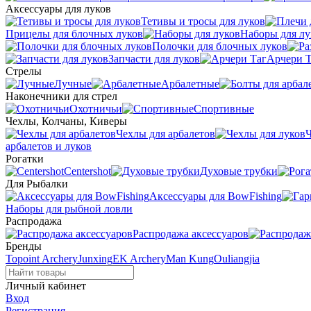
Аксессуары для луков
Тетивы и тросы для луков
Прицелы для блочных луков
Наборы для лу
Полочки для блочных луков
Запчасти для луков
Арчери Т
Стрелы
Лучные
Арбалетные
Наконечники для стрел
Охотничьи
Спортивные
Чехлы, Колчаны, Киверы
Чехлы для арбалетов
Ч
арбалетов и луков
Рогатки
Centershot
Духовые трубки
Для Рыбалки
Аксессуары для BowFishing
Наборы для рыбной ловли
Распродажа
Распродажа аксессуаров
Бренды
Topoint Archery
Junxing
EK Archery
Man Kung
Ouliangjia
Личный кабинет
Вход
Регистрация