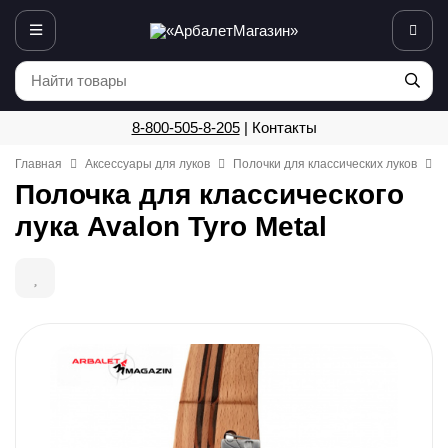
8-800-505-8-205
|
Контакты
Главная
Аксессуары для луков
Полочки для классических луков
П
Полочка для классического
лука Avalon Tyro Metal