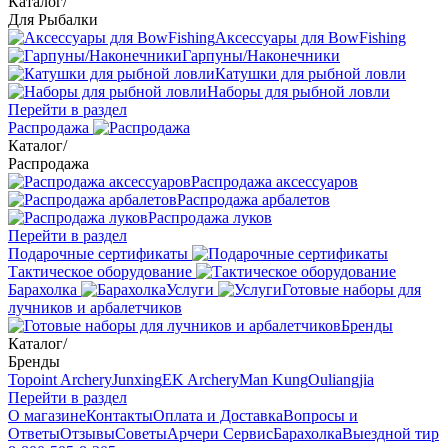
Каталог
/
Для Рыбалки
Аксессуары для BowFishing
Гарпуны/Наконечники
Катушки для рыбной ловли
Наборы для рыбной ловли
Перейти в раздел
Распродажа
Каталог
/
Распродажа
Распродажа аксессуаров
Распродажа арбалетов
Распродажа луков
Перейти в раздел
Подарочные сертификаты
Тактическое оборудование
Барахолка
Услуги
Готовые наборы для
лучников и арбалетчиков
Бренды
Каталог
/
Бренды
Topoint Archery
Junxing
EK Archery
Man Kung
Ouliangjia
Перейти в раздел
О магазине
Контакты
Оплата и Доставка
Вопросы и
Ответы
Отзывы
Советы
Арчери Сервис
Барахолка
Выездной тир