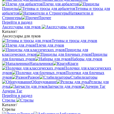
Плечи для арбалетов
Прицелы
Тетивы и тросы для
арбалетов
Натяжители и
Стрингеры
Прочее
Перейти в раздел
Аксессуары для луков
Каталог
/
Аксессуары для луков
Тетивы и тросы для луков
Плечи для луков
Прицелы для
классических луков
Прицелы
для блочных луков
Наборы для луков
Напальчники
Краги
Полочки для классических
луков
Полочки для блочных
луков
Разное
Стабилизаторы
Оборудование
Релизы для
лука
Запчасти для луков
Арчери Таг
Перейти в раздел
Стрелы
Каталог
/
Стрелы
Лучные
Арбалетные