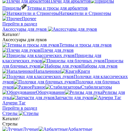
Плечи для арбалетов
Прицелы
Тетивы и тросы для арбалетов
Натяжители и Стрингеры
Прочее
Перейти в раздел
Аксессуары для луков
Каталог
/
Аксессуары для луков
Тетивы и тросы для луков
Плечи для луков
Прицелы для
классических луков
Прицелы
для блочных луков
Наборы для луков
Напальчники
Краги
Полочки для классических
луков
Полочки для блочных
луков
Разное
Стабилизаторы
Оборудование
Релизы для
лука
Запчасти для луков
Арчери Таг
Перейти в раздел
Стрелы
Каталог
/
Стрелы
Лучные
Арбалетные