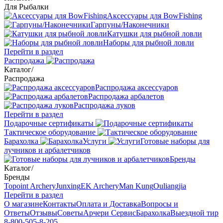
Для Рыбалки
Аксессуары для BowFishing
Гарпуны/Наконечники
Катушки для рыбной ловли
Наборы для рыбной ловли
Перейти в раздел
Распродажа
Каталог
/
Распродажа
Распродажа аксессуаров
Распродажа арбалетов
Распродажа луков
Перейти в раздел
Подарочные сертификаты
Тактическое оборудование
Барахолка
Услуги
Готовые наборы для
лучников и арбалетчиков
Бренды
Каталог
/
Бренды
Topoint Archery
Junxing
EK Archery
Man Kung
Ouliangjia
Перейти в раздел
О магазине
Контакты
Оплата и Доставка
Вопросы и
Ответы
Отзывы
Советы
Арчери Сервис
Барахолка
Выездной тир
8-800-505-8-205