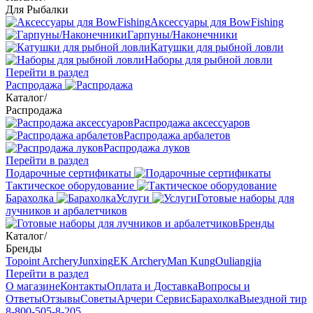
Для Рыбалки
Аксессуары для BowFishing
Гарпуны/Наконечники
Катушки для рыбной ловли
Наборы для рыбной ловли
Перейти в раздел
Распродажа
Каталог
/
Распродажа
Распродажа аксессуаров
Распродажа арбалетов
Распродажа луков
Перейти в раздел
Подарочные сертификаты
Тактическое оборудование
Барахолка
Услуги
Готовые наборы для
лучников и арбалетчиков
Бренды
Каталог
/
Бренды
Topoint Archery
Junxing
EK Archery
Man Kung
Ouliangjia
Перейти в раздел
О магазине
Контакты
Оплата и Доставка
Вопросы и
Ответы
Отзывы
Советы
Арчери Сервис
Барахолка
Выездной тир
8-800-505-8-205