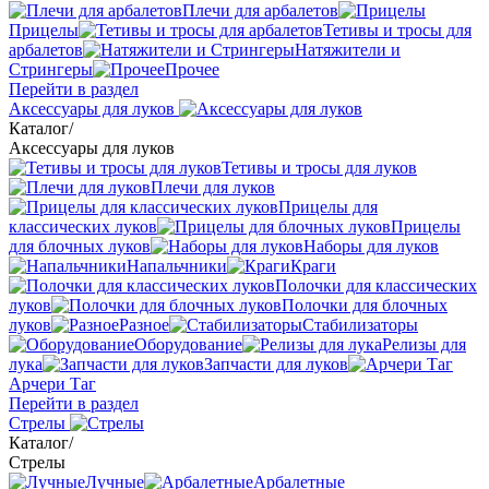
Плечи для арбалетов
Прицелы
Тетивы и тросы для
арбалетов
Натяжители и
Стрингеры
Прочее
Перейти в раздел
Аксессуары для луков
Каталог
/
Аксессуары для луков
Тетивы и тросы для луков
Плечи для луков
Прицелы для
классических луков
Прицелы
для блочных луков
Наборы для луков
Напальчники
Краги
Полочки для классических
луков
Полочки для блочных
луков
Разное
Стабилизаторы
Оборудование
Релизы для
лука
Запчасти для луков
Арчери Таг
Перейти в раздел
Стрелы
Каталог
/
Стрелы
Лучные
Арбалетные