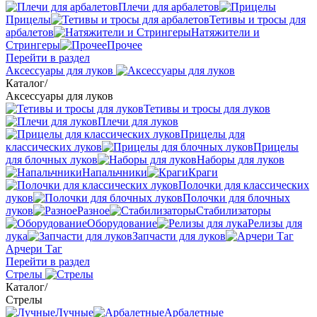
Плечи для арбалетов
Прицелы
Тетивы и тросы для
арбалетов
Натяжители и
Стрингеры
Прочее
Перейти в раздел
Аксессуары для луков
Каталог
/
Аксессуары для луков
Тетивы и тросы для луков
Плечи для луков
Прицелы для
классических луков
Прицелы
для блочных луков
Наборы для луков
Напальчники
Краги
Полочки для классических
луков
Полочки для блочных
луков
Разное
Стабилизаторы
Оборудование
Релизы для
лука
Запчасти для луков
Арчери Таг
Перейти в раздел
Стрелы
Каталог
/
Стрелы
Лучные
Арбалетные