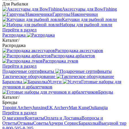
Для Рыбалки
Аксессуары для BowFishing
Гарпуны/Наконечники
Катушки для рыбной ловли
Наборы для рыбной ловли
Перейти в раздел
Распродажа
Каталог
/
Распродажа
Распродажа аксессуаров
Распродажа арбалетов
Распродажа луков
Перейти в раздел
Подарочные сертификаты
Тактическое оборудование
Барахолка
Услуги
Готовые наборы для
лучников и арбалетчиков
Бренды
Каталог
/
Бренды
Topoint Archery
Junxing
EK Archery
Man Kung
Ouliangjia
Перейти в раздел
О магазине
Контакты
Оплата и Доставка
Вопросы и
Ответы
Отзывы
Советы
Арчери Сервис
Барахолка
Выездной тир
8-800-505-8-205