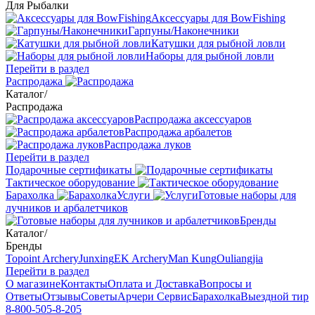
Для Рыбалки
Аксессуары для BowFishing
Гарпуны/Наконечники
Катушки для рыбной ловли
Наборы для рыбной ловли
Перейти в раздел
Распродажа
Каталог
/
Распродажа
Распродажа аксессуаров
Распродажа арбалетов
Распродажа луков
Перейти в раздел
Подарочные сертификаты
Тактическое оборудование
Барахолка
Услуги
Готовые наборы для
лучников и арбалетчиков
Бренды
Каталог
/
Бренды
Topoint Archery
Junxing
EK Archery
Man Kung
Ouliangjia
Перейти в раздел
О магазине
Контакты
Оплата и Доставка
Вопросы и
Ответы
Отзывы
Советы
Арчери Сервис
Барахолка
Выездной тир
8-800-505-8-205