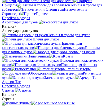
Плечи для арбалетов
Прицелы
Тетивы и тросы для
арбалетов
Натяжители и
Стрингеры
Прочее
Перейти в раздел
Аксессуары для луков
Каталог
/
Аксессуары для луков
Тетивы и тросы для луков
Плечи для луков
Прицелы для
классических луков
Прицелы
для блочных луков
Наборы для луков
Напальчники
Краги
Полочки для классических
луков
Полочки для блочных
луков
Разное
Стабилизаторы
Оборудование
Релизы для
лука
Запчасти для луков
Арчери Таг
Перейти в раздел
Стрелы
Каталог
/
Стрелы
Лучные
Арбалетные