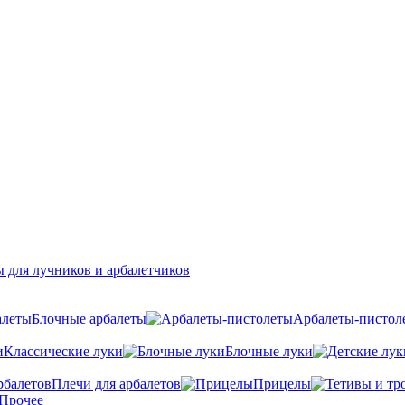
 для лучников и арбалетчиков
Блочные арбалеты
Арбалеты-пистол
Классические луки
Блочные луки
Плечи для арбалетов
Прицелы
Прочее