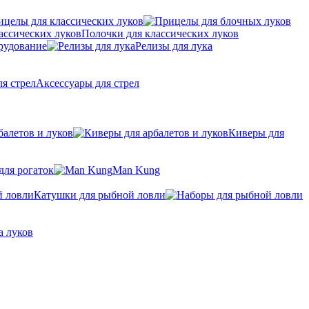
ицелы для классических луков
Полочки для классических луков
рудование
Релизы для лука
Аксессуары для стрел
балетов и луков
Киверы для
для рогаток
Man Kung
Катушки для рыбной ловли
а луков