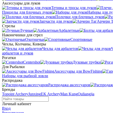
Аксессуары для луков
Тетивы и тросы для луков
Прицелы для блочных луков
Наборы для лу
Полочки для блочных луков
Запчасти для луков
Арчери Т
Стрелы
Лучные
Арбалетные
Наконечники для стрел
Охотничьи
Спортивные
Чехлы, Колчаны, Киверы
Чехлы для арбалетов
Ч
арбалетов и луков
Рогатки
Centershot
Духовые трубки
Для Рыбалки
Аксессуары для BowFishing
Наборы для рыбной ловли
Распродажа
Распродажа аксессуаров
Бренды
Topoint Archery
Junxing
EK Archery
Man Kung
Ouliangjia
Личный кабинет
Вход
Регистрация