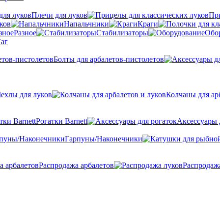
Плечи для луков
Пр
ков
Напальчники
Краги
Разное
Стабилизаторы
Обо
аг
Болты для арбалетов-пистолетов
ехлы для луков
Колчаны для ар
Рогатки Barnett
Аксессуары 
Гарпуны/Наконечники
Распродажа арбалетов
Распродаж