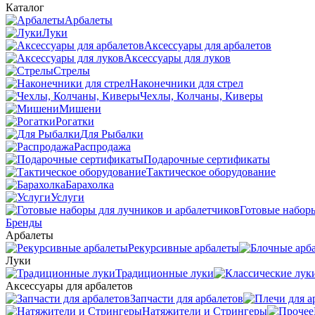
Каталог
Арбалеты
Луки
Аксессуары для арбалетов
Аксессуары для луков
Стрелы
Наконечники для стрел
Чехлы, Колчаны, Киверы
Мишени
Рогатки
Для Рыбалки
Распродажа
Подарочные сертификаты
Тактическое оборудование
Барахолка
Услуги
Готовые наборы
Бренды
Арбалеты
Рекурсивные арбалеты
Луки
Традиционные луки
Аксессуары для арбалетов
Запчасти для арбалетов
Натяжители и Стрингеры