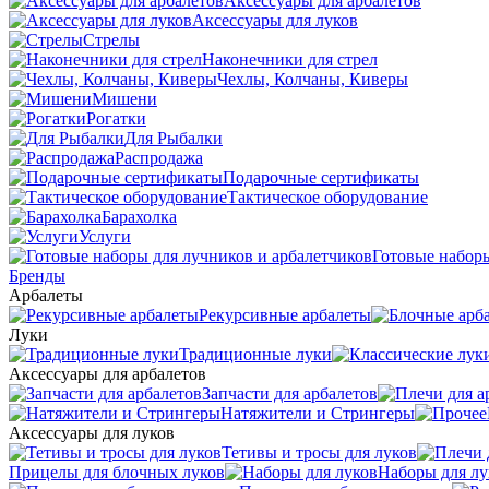
Аксессуары для арбалетов
Аксессуары для луков
Стрелы
Наконечники для стрел
Чехлы, Колчаны, Киверы
Мишени
Рогатки
Для Рыбалки
Распродажа
Подарочные сертификаты
Тактическое оборудование
Барахолка
Услуги
Готовые наборы
Бренды
Арбалеты
Рекурсивные арбалеты
Луки
Традиционные луки
Аксессуары для арбалетов
Запчасти для арбалетов
Натяжители и Стрингеры
Аксессуары для луков
Тетивы и тросы для луков
Прицелы для блочных луков
Наборы для лу