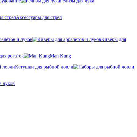
рудование
Релизы для лука
Аксессуары для стрел
балетов и луков
Киверы для
для рогаток
Man Kung
Катушки для рыбной ловли
а луков