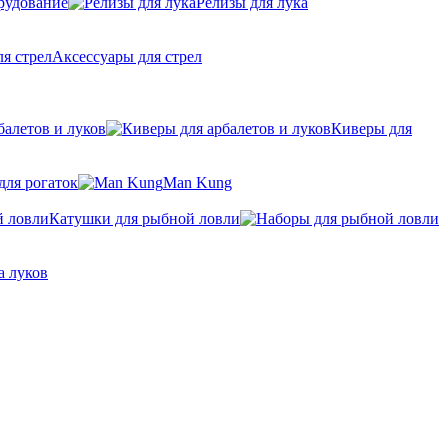
рудование
Релизы для лука
Аксессуары для стрел
балетов и луков
Киверы для
для рогаток
Man Kung
Катушки для рыбной ловли
а луков