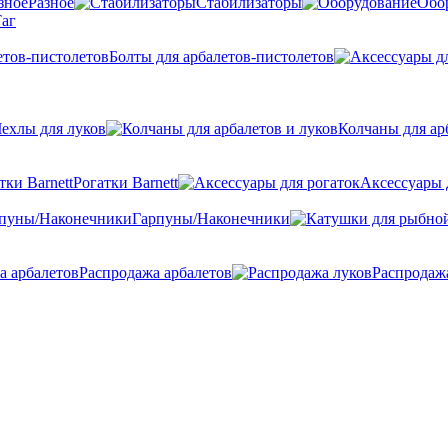
Разное
Стабилизаторы
Обо
аг
Болты для арбалетов-пистолетов
ехлы для луков
Колчаны для ар
Рогатки Barnett
Аксессуары 
Гарпуны/Наконечники
Распродажа арбалетов
Распродаж