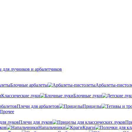
 для лучников и арбалетчиков
Блочные арбалеты
Арбалеты-пистол
Классические луки
Блочные луки
Плечи для арбалетов
Прицелы
Прочее
Плечи для луков
Пр
ков
Напальчники
Краги