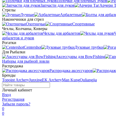
Полочки для блочных луков
Запчасти для луков
Арчери Т
Стрелы
Лучные
Арбалетные
Наконечники для стрел
Охотничьи
Спортивные
Чехлы, Колчаны, Киверы
Чехлы для арбалетов
Ч
арбалетов и луков
Рогатки
Centershot
Духовые трубки
Для Рыбалки
Аксессуары для BowFishing
Наборы для рыбной ловли
Распродажа
Распродажа аксессуаров
Бренды
Topoint Archery
Junxing
EK Archery
Man Kung
Ouliangjia
Личный кабинет
Вход
Регистрация
Забыли пароль?
0
0