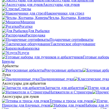
Аксессуары для арбалетов
Аксессуары для луков
Стрелы
Наконечники для стрел
Чехлы, Колчаны, Киверы
Мишени
Рогатки
Для Рыбалки
Распродажа
Подарочные сертификаты
Тактическое оборудование
Барахолка
Услуги
Готовые наборы
Бренды
Арбалеты
Рекурсивные арбалеты
Луки
Традиционные луки
Аксессуары для арбалетов
Запчасти для арбалетов
Натяжители и Стрингеры
Аксессуары для луков
Тетивы и тросы для луков
Прицелы для блочных луков
Наборы для лу