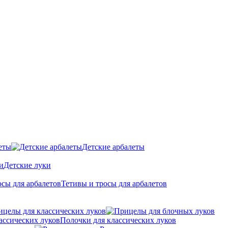
еты
Детские арбалеты
Детские луки
Тетивы и тросы для арбалетов
ицелы для классических луков
Полочки для классических луков