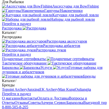
Для Рыбалки
Аксессуары для BowFishing
Гарпуны/Наконечники
Катушки для рыбной ловли
Наборы для рыбной ловли
Перейти в раздел
Распродажа
Каталог
/
Распродажа
Распродажа аксессуаров
Распродажа арбалетов
Распродажа луков
Перейти в раздел
Подарочные сертификаты
Тактическое оборудование
Барахолка
Услуги
Готовые наборы для
лучников и арбалетчиков
Бренды
Каталог
/
Бренды
Topoint Archery
Junxing
EK Archery
Man Kung
Ouliangjia
Перейти в раздел
О магазине
Контакты
Оплата и Доставка
Вопросы и
Ответы
Отзывы
Советы
Арчери Сервис
Барахолка
Выездной тир
8-800-505-8-205