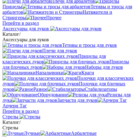
Плечи для арбалетов
Прицелы
Тетивы и тросы для
арбалетов
Натяжители и
Стрингеры
Прочее
Перейти в раздел
Аксессуары для луков
Каталог
/
Аксессуары для луков
Тетивы и тросы для луков
Плечи для луков
Прицелы для
классических луков
Прицелы
для блочных луков
Наборы для луков
Напальчники
Краги
Полочки для классических
луков
Полочки для блочных
луков
Разное
Стабилизаторы
Оборудование
Релизы для
лука
Запчасти для луков
Арчери Таг
Перейти в раздел
Стрелы
Каталог
/
Стрелы
Лучные
Арбалетные