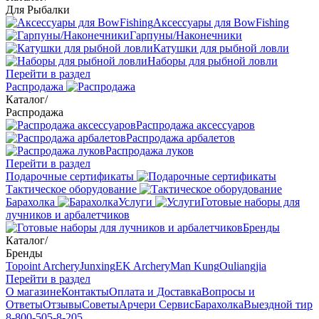
Для Рыбалки
Аксессуары для BowFishing
Гарпуны/Наконечники
Катушки для рыбной ловли
Наборы для рыбной ловли
Перейти в раздел
Распродажа
Каталог
/
Распродажа
Распродажа аксессуаров
Распродажа арбалетов
Распродажа луков
Перейти в раздел
Подарочные сертификаты
Тактическое оборудование
Барахолка
Услуги
Готовые наборы для
лучников и арбалетчиков
Бренды
Каталог
/
Бренды
Topoint Archery
Junxing
EK Archery
Man Kung
Ouliangjia
Перейти в раздел
О магазине
Контакты
Оплата и Доставка
Вопросы и
Ответы
Отзывы
Советы
Арчери Сервис
Барахолка
Выездной тир
8-800-505-8-205