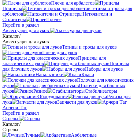
Плечи для арбалетов
Прицелы
Тетивы и тросы для
арбалетов
Натяжители и
Стрингеры
Прочее
Перейти в раздел
Аксессуары для луков
Каталог
/
Аксессуары для луков
Тетивы и тросы для луков
Плечи для луков
Прицелы для
классических луков
Прицелы
для блочных луков
Наборы для луков
Напальчники
Краги
Полочки для классических
луков
Полочки для блочных
луков
Разное
Стабилизаторы
Оборудование
Релизы для
лука
Запчасти для луков
Арчери Таг
Перейти в раздел
Стрелы
Каталог
/
Стрелы
Лучные
Арбалетные