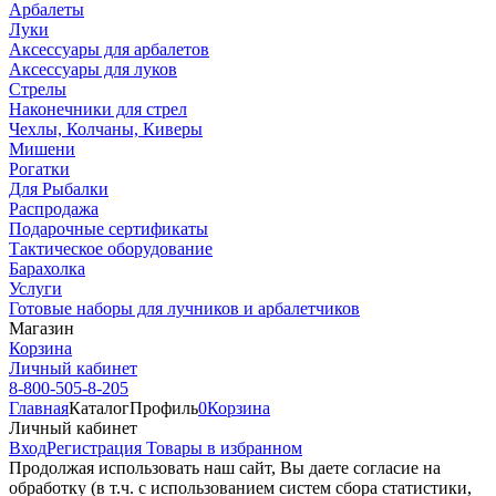
Арбалеты
Луки
Аксессуары для арбалетов
Аксессуары для луков
Стрелы
Наконечники для стрел
Чехлы, Колчаны, Киверы
Мишени
Рогатки
Для Рыбалки
Распродажа
Подарочные сертификаты
Тактическое оборудование
Барахолка
Услуги
Готовые наборы для лучников и арбалетчиков
Магазин
Корзина
Личный кабинет
8-800-505-8-205
Главная
Каталог
Профиль
0
Корзина
Личный кабинет
Вход
Регистрация
Товары в избранном
Продолжая использовать наш cайт, Вы даете согласие на
обработку (в т.ч. с использованием систем сбора статистики,