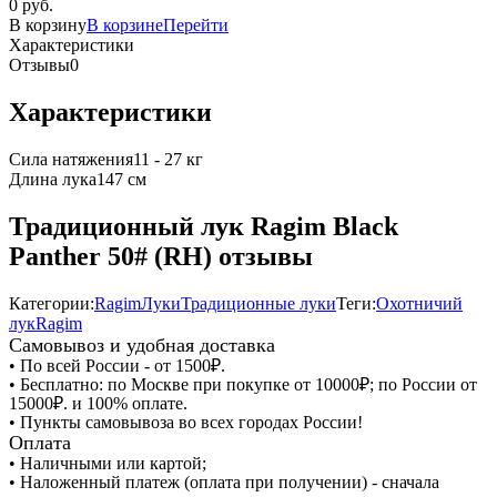
0 руб.
В корзину
В корзине
Перейти
Характеристики
Отзывы
0
Характеристики
Сила натяжения
11 - 27 кг
Длина лука
147 см
Традиционный лук Ragim Black
Panther 50# (RH) отзывы
Категории:
Ragim
Луки
Традиционные луки
Теги:
Охотничий
лук
Ragim
Самовывоз и удобная доставка
• По всей России - от 1500₽.
• Бесплатно: по Москве при покупке от 10000₽; по России от
15000₽. и 100% оплате.
• Пункты самовывоза во всех городах России!
Оплата
• Наличными или картой;
• Наложенный платеж (оплата при получении) - сначала