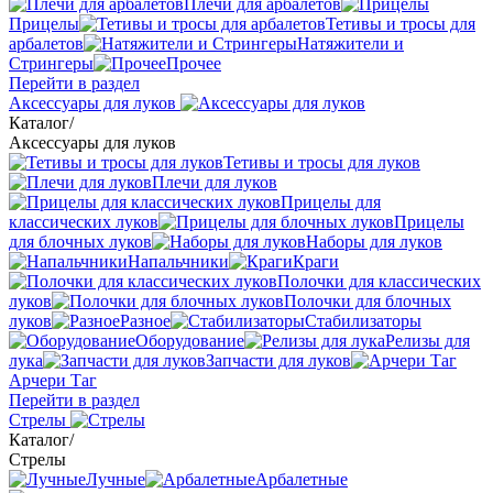
Плечи для арбалетов
Прицелы
Тетивы и тросы для
арбалетов
Натяжители и
Стрингеры
Прочее
Перейти в раздел
Аксессуары для луков
Каталог
/
Аксессуары для луков
Тетивы и тросы для луков
Плечи для луков
Прицелы для
классических луков
Прицелы
для блочных луков
Наборы для луков
Напальчники
Краги
Полочки для классических
луков
Полочки для блочных
луков
Разное
Стабилизаторы
Оборудование
Релизы для
лука
Запчасти для луков
Арчери Таг
Перейти в раздел
Стрелы
Каталог
/
Стрелы
Лучные
Арбалетные