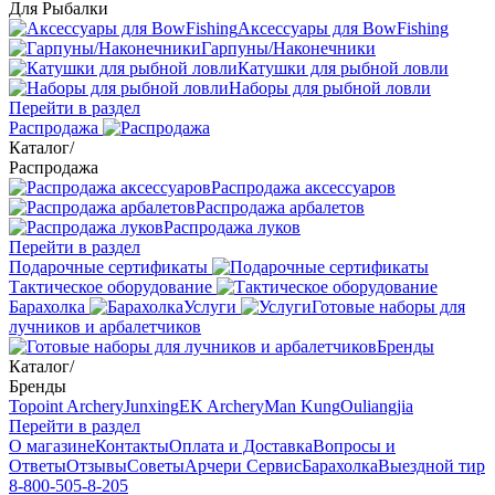
Для Рыбалки
Аксессуары для BowFishing
Гарпуны/Наконечники
Катушки для рыбной ловли
Наборы для рыбной ловли
Перейти в раздел
Распродажа
Каталог
/
Распродажа
Распродажа аксессуаров
Распродажа арбалетов
Распродажа луков
Перейти в раздел
Подарочные сертификаты
Тактическое оборудование
Барахолка
Услуги
Готовые наборы для
лучников и арбалетчиков
Бренды
Каталог
/
Бренды
Topoint Archery
Junxing
EK Archery
Man Kung
Ouliangjia
Перейти в раздел
О магазине
Контакты
Оплата и Доставка
Вопросы и
Ответы
Отзывы
Советы
Арчери Сервис
Барахолка
Выездной тир
8-800-505-8-205