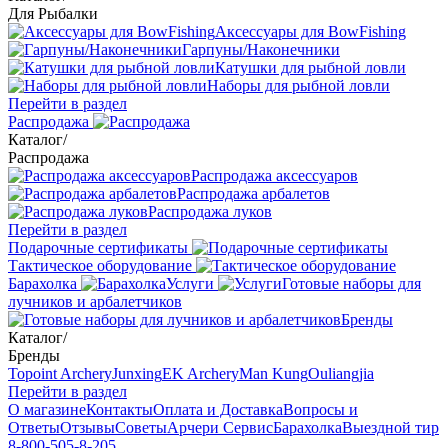
Для Рыбалки
Аксессуары для BowFishing
Гарпуны/Наконечники
Катушки для рыбной ловли
Наборы для рыбной ловли
Перейти в раздел
Распродажа
Каталог
/
Распродажа
Распродажа аксессуаров
Распродажа арбалетов
Распродажа луков
Перейти в раздел
Подарочные сертификаты
Тактическое оборудование
Барахолка
Услуги
Готовые наборы для
лучников и арбалетчиков
Бренды
Каталог
/
Бренды
Topoint Archery
Junxing
EK Archery
Man Kung
Ouliangjia
Перейти в раздел
О магазине
Контакты
Оплата и Доставка
Вопросы и
Ответы
Отзывы
Советы
Арчери Сервис
Барахолка
Выездной тир
8-800-505-8-205