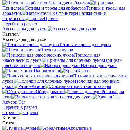
Плечи для арбалетов
Прицелы
Тетивы и тросы для
арбалетов
Натяжители и
Стрингеры
Прочее
Перейти в раздел
Аксессуары для луков
Каталог
/
Аксессуары для луков
Тетивы и тросы для луков
Плечи для луков
Прицелы для
классических луков
Прицелы
для блочных луков
Наборы для луков
Напальчники
Краги
Полочки для классических
луков
Полочки для блочных
луков
Разное
Стабилизаторы
Оборудование
Релизы для
лука
Запчасти для луков
Арчери Таг
Перейти в раздел
Стрелы
Каталог
/
Стрелы
Лучные
Арбалетные