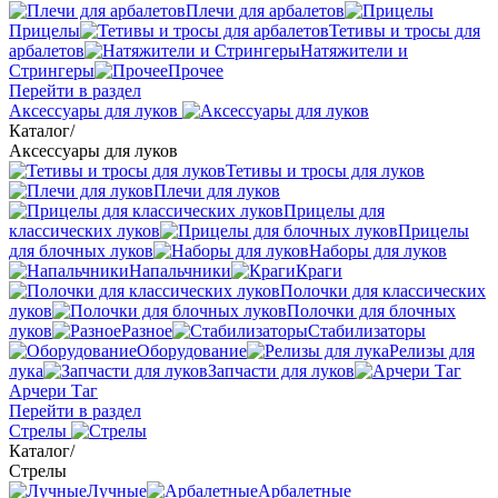
Плечи для арбалетов
Прицелы
Тетивы и тросы для
арбалетов
Натяжители и
Стрингеры
Прочее
Перейти в раздел
Аксессуары для луков
Каталог
/
Аксессуары для луков
Тетивы и тросы для луков
Плечи для луков
Прицелы для
классических луков
Прицелы
для блочных луков
Наборы для луков
Напальчники
Краги
Полочки для классических
луков
Полочки для блочных
луков
Разное
Стабилизаторы
Оборудование
Релизы для
лука
Запчасти для луков
Арчери Таг
Перейти в раздел
Стрелы
Каталог
/
Стрелы
Лучные
Арбалетные