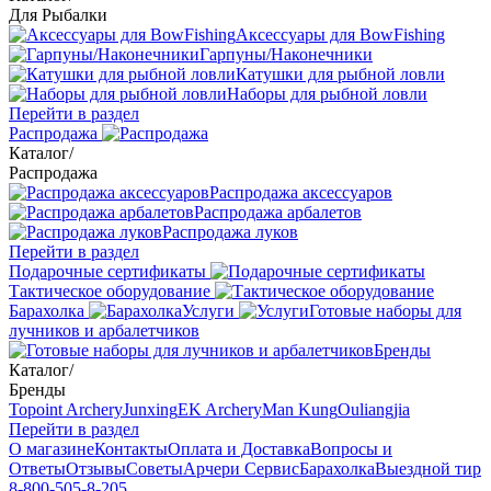
Для Рыбалки
Аксессуары для BowFishing
Гарпуны/Наконечники
Катушки для рыбной ловли
Наборы для рыбной ловли
Перейти в раздел
Распродажа
Каталог
/
Распродажа
Распродажа аксессуаров
Распродажа арбалетов
Распродажа луков
Перейти в раздел
Подарочные сертификаты
Тактическое оборудование
Барахолка
Услуги
Готовые наборы для
лучников и арбалетчиков
Бренды
Каталог
/
Бренды
Topoint Archery
Junxing
EK Archery
Man Kung
Ouliangjia
Перейти в раздел
О магазине
Контакты
Оплата и Доставка
Вопросы и
Ответы
Отзывы
Советы
Арчери Сервис
Барахолка
Выездной тир
8-800-505-8-205