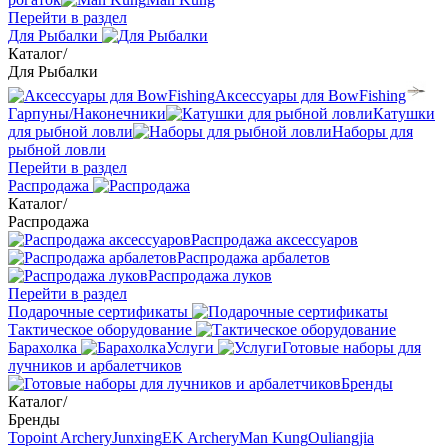
Перейти в раздел
Для Рыбалки
Каталог
/
Для Рыбалки
Аксессуары для BowFishing
Гарпуны/Наконечники
Катушки
для рыбной ловли
Наборы для
рыбной ловли
Перейти в раздел
Распродажа
Каталог
/
Распродажа
Распродажа аксессуаров
Распродажа арбалетов
Распродажа луков
Перейти в раздел
Подарочные сертификаты
Тактическое оборудование
Барахолка
Услуги
Готовые наборы для
лучников и арбалетчиков
Бренды
Каталог
/
Бренды
Topoint Archery
Junxing
EK Archery
Man Kung
Ouliangjia