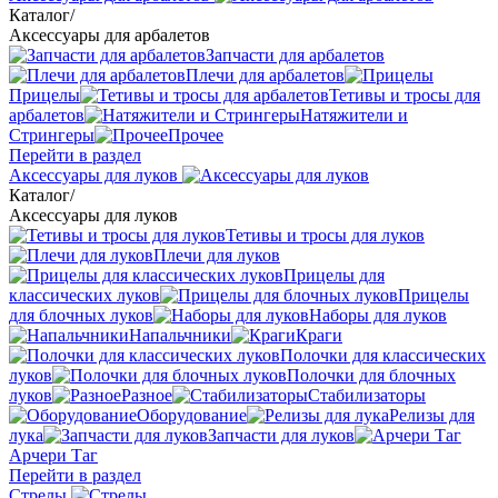
Каталог
/
Аксессуары для арбалетов
Запчасти для арбалетов
Плечи для арбалетов
Прицелы
Тетивы и тросы для
арбалетов
Натяжители и
Стрингеры
Прочее
Перейти в раздел
Аксессуары для луков
Каталог
/
Аксессуары для луков
Тетивы и тросы для луков
Плечи для луков
Прицелы для
классических луков
Прицелы
для блочных луков
Наборы для луков
Напальчники
Краги
Полочки для классических
луков
Полочки для блочных
луков
Разное
Стабилизаторы
Оборудование
Релизы для
лука
Запчасти для луков
Арчери Таг
Перейти в раздел
Стрелы