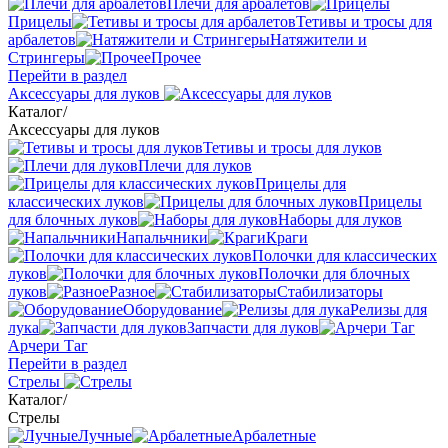
Плечи для арбалетов
Прицелы
Тетивы и тросы для
арбалетов
Натяжители и
Стрингеры
Прочее
Перейти в раздел
Аксессуары для луков
Каталог
/
Аксессуары для луков
Тетивы и тросы для луков
Плечи для луков
Прицелы для
классических луков
Прицелы
для блочных луков
Наборы для луков
Напальчники
Краги
Полочки для классических
луков
Полочки для блочных
луков
Разное
Стабилизаторы
Оборудование
Релизы для
лука
Запчасти для луков
Арчери Таг
Перейти в раздел
Стрелы
Каталог
/
Стрелы
Лучные
Арбалетные