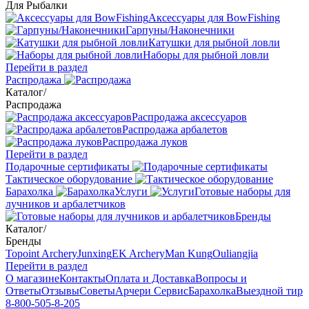
Для Рыбалки
Аксессуары для BowFishing
Гарпуны/Наконечники
Катушки для рыбной ловли
Наборы для рыбной ловли
Перейти в раздел
Распродажа
Каталог
/
Распродажа
Распродажа аксессуаров
Распродажа арбалетов
Распродажа луков
Перейти в раздел
Подарочные сертификаты
Тактическое оборудование
Барахолка
Услуги
Готовые наборы для
лучников и арбалетчиков
Бренды
Каталог
/
Бренды
Topoint Archery
Junxing
EK Archery
Man Kung
Ouliangjia
Перейти в раздел
О магазине
Контакты
Оплата и Доставка
Вопросы и
Ответы
Отзывы
Советы
Арчери Сервис
Барахолка
Выездной тир
8-800-505-8-205