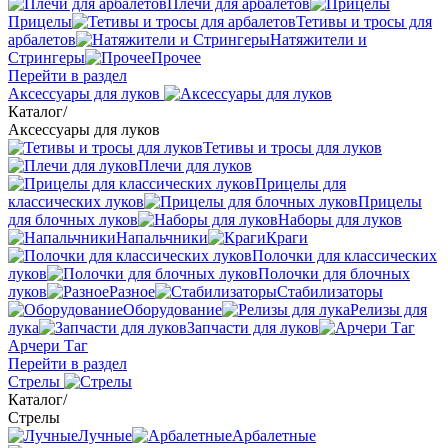
Плечи для арбалетов
Прицелы
Тетивы и тросы для
арбалетов
Натяжители и
Стрингеры
Прочее
Перейти в раздел
Аксессуары для луков
Каталог
/
Аксессуары для луков
Тетивы и тросы для луков
Плечи для луков
Прицелы для
классических луков
Прицелы
для блочных луков
Наборы для луков
Напальчники
Краги
Полочки для классических
луков
Полочки для блочных
луков
Разное
Стабилизаторы
Оборудование
Релизы для
лука
Запчасти для луков
Арчери Таг
Перейти в раздел
Стрелы
Каталог
/
Стрелы
Лучные
Арбалетные