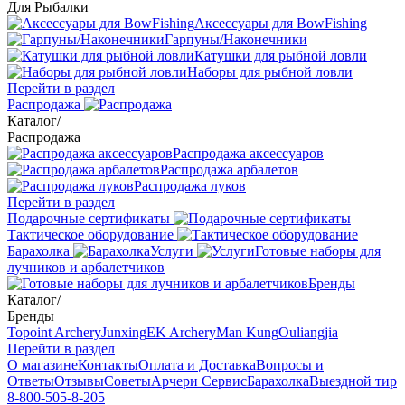
Для Рыбалки
Аксессуары для BowFishing
Гарпуны/Наконечники
Катушки для рыбной ловли
Наборы для рыбной ловли
Перейти в раздел
Распродажа
Каталог
/
Распродажа
Распродажа аксессуаров
Распродажа арбалетов
Распродажа луков
Перейти в раздел
Подарочные сертификаты
Тактическое оборудование
Барахолка
Услуги
Готовые наборы для
лучников и арбалетчиков
Бренды
Каталог
/
Бренды
Topoint Archery
Junxing
EK Archery
Man Kung
Ouliangjia
Перейти в раздел
О магазине
Контакты
Оплата и Доставка
Вопросы и
Ответы
Отзывы
Советы
Арчери Сервис
Барахолка
Выездной тир
8-800-505-8-205