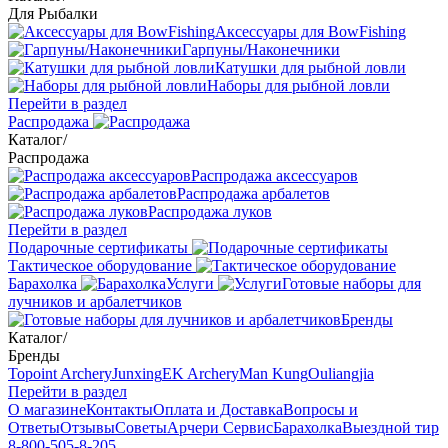
Для Рыбалки
Аксессуары для BowFishing
Гарпуны/Наконечники
Катушки для рыбной ловли
Наборы для рыбной ловли
Перейти в раздел
Распродажа
Каталог
/
Распродажа
Распродажа аксессуаров
Распродажа арбалетов
Распродажа луков
Перейти в раздел
Подарочные сертификаты
Тактическое оборудование
Барахолка
Услуги
Готовые наборы для
лучников и арбалетчиков
Бренды
Каталог
/
Бренды
Topoint Archery
Junxing
EK Archery
Man Kung
Ouliangjia
Перейти в раздел
О магазине
Контакты
Оплата и Доставка
Вопросы и
Ответы
Отзывы
Советы
Арчери Сервис
Барахолка
Выездной тир
8-800-505-8-205