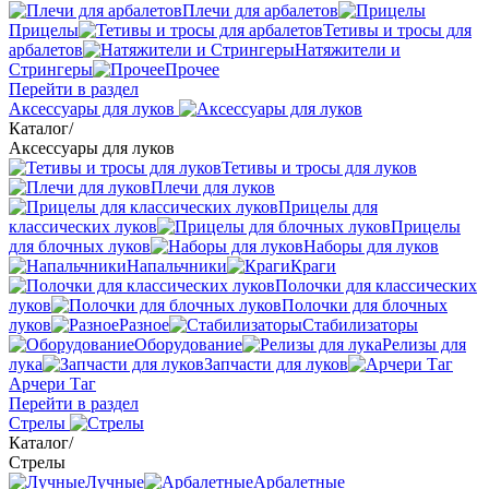
Плечи для арбалетов
Прицелы
Тетивы и тросы для
арбалетов
Натяжители и
Стрингеры
Прочее
Перейти в раздел
Аксессуары для луков
Каталог
/
Аксессуары для луков
Тетивы и тросы для луков
Плечи для луков
Прицелы для
классических луков
Прицелы
для блочных луков
Наборы для луков
Напальчники
Краги
Полочки для классических
луков
Полочки для блочных
луков
Разное
Стабилизаторы
Оборудование
Релизы для
лука
Запчасти для луков
Арчери Таг
Перейти в раздел
Стрелы
Каталог
/
Стрелы
Лучные
Арбалетные