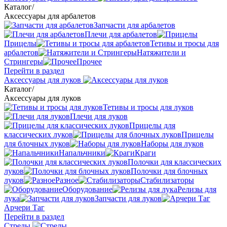
Каталог
/
Аксессуары для арбалетов
Запчасти для арбалетов
Плечи для арбалетов
Прицелы
Тетивы и тросы для
арбалетов
Натяжители и
Стрингеры
Прочее
Перейти в раздел
Аксессуары для луков
Каталог
/
Аксессуары для луков
Тетивы и тросы для луков
Плечи для луков
Прицелы для
классических луков
Прицелы
для блочных луков
Наборы для луков
Напальчники
Краги
Полочки для классических
луков
Полочки для блочных
луков
Разное
Стабилизаторы
Оборудование
Релизы для
лука
Запчасти для луков
Арчери Таг
Перейти в раздел
Стрелы