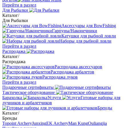
Перейти в раздел
Для Рыбалки
Каталог
/
Для Рыбалки
Аксессуары для BowFishing
Гарпуны/Наконечники
Катушки для рыбной ловли
Наборы для рыбной ловли
Перейти в раздел
Распродажа
Каталог
/
Распродажа
Распродажа аксессуаров
Распродажа арбалетов
Распродажа луков
Перейти в раздел
Подарочные сертификаты
Тактическое оборудование
Барахолка
Услуги
Готовые наборы для
лучников и арбалетчиков
Бренды
Каталог
/
Бренды
Topoint Archery
Junxing
EK Archery
Man Kung
Ouliangjia