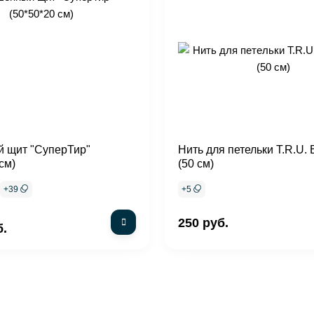
 щит "СуперТир"
Нить для петельки T.R.U. B
см)
(50 см)
+
39
+
5
250 руб.
б.