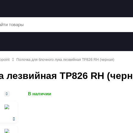
opoint
Полочка для блочного лука лезвийная TP826 RH (черная)
а лезвийная TP826 RH (черн
В наличии