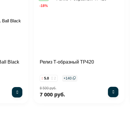
-18%
all Black
Релиз Т-образный TP420
5.0
2
+
140
8 500 руб.
7 000 руб.