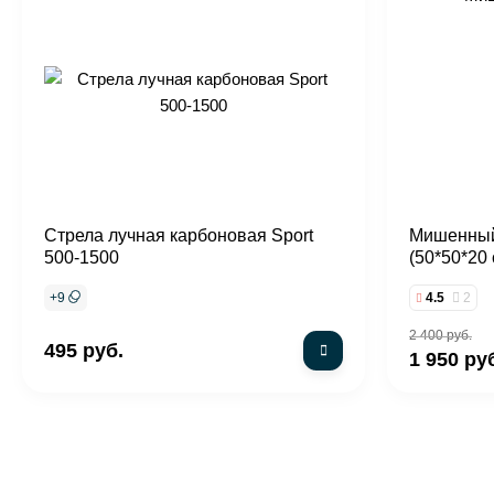
Стрела лучная карбоновая Sport
Мишенный
500-1500
(50*50*20 
+
9
4.5
2
2 400 руб.
495 руб.
1 950 ру