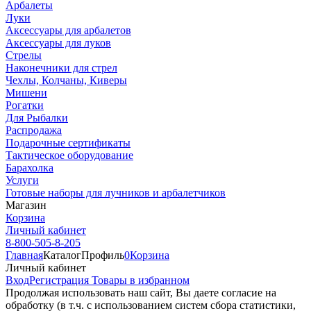
Арбалеты
Луки
Аксессуары для арбалетов
Аксессуары для луков
Стрелы
Наконечники для стрел
Чехлы, Колчаны, Киверы
Мишени
Рогатки
Для Рыбалки
Распродажа
Подарочные сертификаты
Тактическое оборудование
Барахолка
Услуги
Готовые наборы для лучников и арбалетчиков
Магазин
Корзина
Личный кабинет
8-800-505-8-205
Главная
Каталог
Профиль
0
Корзина
Личный кабинет
Вход
Регистрация
Товары в избранном
Продолжая использовать наш cайт, Вы даете согласие на
обработку (в т.ч. с использованием систем сбора статистики,