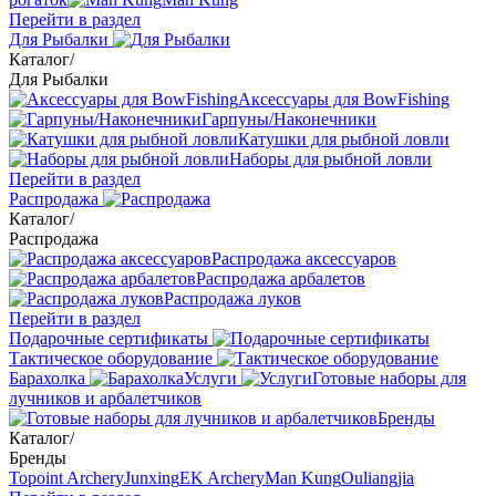
Перейти в раздел
Для Рыбалки
Каталог
/
Для Рыбалки
Аксессуары для BowFishing
Гарпуны/Наконечники
Катушки для рыбной ловли
Наборы для рыбной ловли
Перейти в раздел
Распродажа
Каталог
/
Распродажа
Распродажа аксессуаров
Распродажа арбалетов
Распродажа луков
Перейти в раздел
Подарочные сертификаты
Тактическое оборудование
Барахолка
Услуги
Готовые наборы для
лучников и арбалетчиков
Бренды
Каталог
/
Бренды
Topoint Archery
Junxing
EK Archery
Man Kung
Ouliangjia