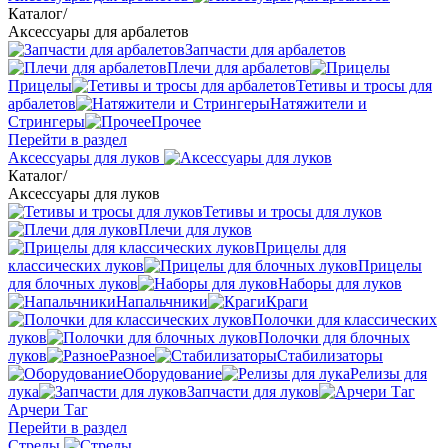
Каталог
/
Аксессуары для арбалетов
Запчасти для арбалетов
Плечи для арбалетов
Прицелы
Тетивы и тросы для
арбалетов
Натяжители и
Стрингеры
Прочее
Перейти в раздел
Аксессуары для луков
Каталог
/
Аксессуары для луков
Тетивы и тросы для луков
Плечи для луков
Прицелы для
классических луков
Прицелы
для блочных луков
Наборы для луков
Напальчники
Краги
Полочки для классических
луков
Полочки для блочных
луков
Разное
Стабилизаторы
Оборудование
Релизы для
лука
Запчасти для луков
Арчери Таг
Перейти в раздел
Стрелы