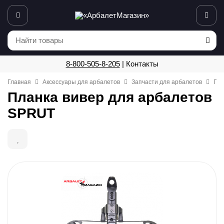
8-800-505-8-205
|
Контакты
Главная
Аксессуары для арбалетов
Запчасти для арбалетов
Пла
Планка вивер для арбалетов
SPRUT