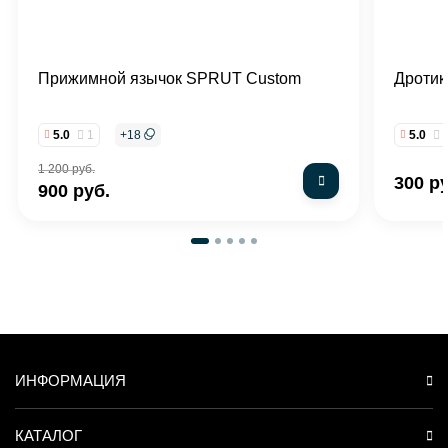
Прижимной язычок SPRUT Custom
Дротик
5.0
1
+
18
5.0
1 200 руб.
300 р
900 руб.
ИНФОРМАЦИЯ
КАТАЛОГ