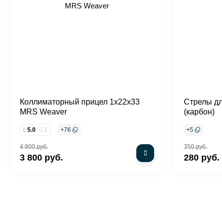
Коллиматорный прицел 1x22x33
Стрелы д
MRS Weaver
(карбон)
5.0
1
+
76
+
5
4 800 руб.
350 руб.
3 800 руб.
280 руб.