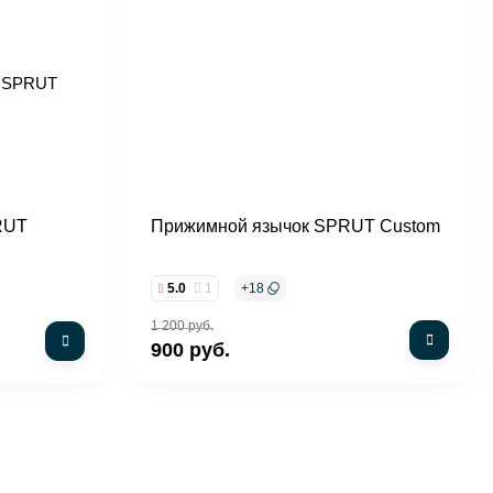
RUT
Прижимной язычок SPRUT Custom
5.0
1
+
18
1 200 руб.
900 руб.