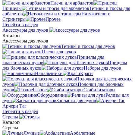
Плечи для арбалетов
Прицелы
Тетивы и тросы для
арбалетов
Натяжители и
Стрингеры
Прочее
Перейти в раздел
Аксессуары для луков
Каталог
/
Аксессуары для луков
Тетивы и тросы для луков
Плечи для луков
Прицелы для
классических луков
Прицелы
для блочных луков
Наборы для луков
Напальчники
Краги
Полочки для классических
луков
Полочки для блочных
луков
Разное
Стабилизаторы
Оборудование
Релизы для
лука
Запчасти для луков
Арчери Таг
Перейти в раздел
Стрелы
Каталог
/
Стрелы
Лучные
Арбалетные