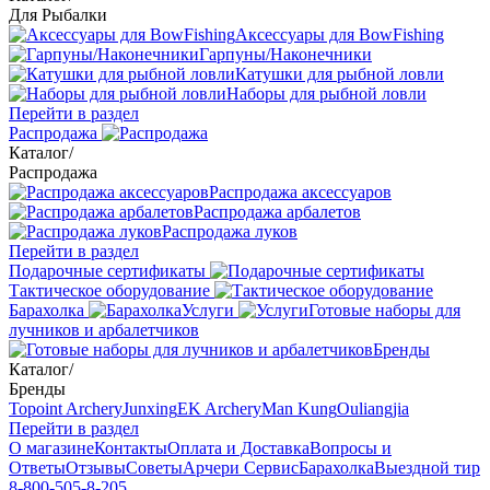
Для Рыбалки
Аксессуары для BowFishing
Гарпуны/Наконечники
Катушки для рыбной ловли
Наборы для рыбной ловли
Перейти в раздел
Распродажа
Каталог
/
Распродажа
Распродажа аксессуаров
Распродажа арбалетов
Распродажа луков
Перейти в раздел
Подарочные сертификаты
Тактическое оборудование
Барахолка
Услуги
Готовые наборы для
лучников и арбалетчиков
Бренды
Каталог
/
Бренды
Topoint Archery
Junxing
EK Archery
Man Kung
Ouliangjia
Перейти в раздел
О магазине
Контакты
Оплата и Доставка
Вопросы и
Ответы
Отзывы
Советы
Арчери Сервис
Барахолка
Выездной тир
8-800-505-8-205