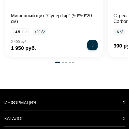
Мишенный щит "СуперТир" (50*50*20
Стрела
см)
Carbon
4.5
2
+
39
+
6
2 400 руб.
300 р
1 950 руб.
ИНФОРМАЦИЯ
КАТАЛОГ