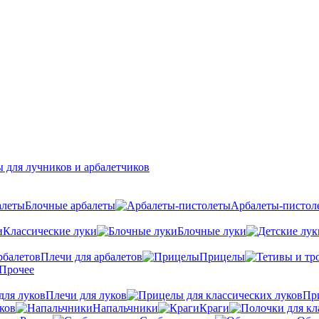
 для лучников и арбалетчиков
Блочные арбалеты
Арбалеты-пистол
Классические луки
Блочные луки
Плечи для арбалетов
Прицелы
Прочее
Плечи для луков
Пр
ков
Напальчники
Краги