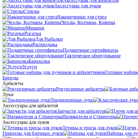
Аксессуары для арбалетов
Аксессуары для луков
Стрелы
Наконечники для стрел
Чехлы, Колчаны, Киверы
Мишени
Рогатки
Для Рыбалки
Распродажа
Подарочные сертификаты
Тактическое оборудование
Барахолка
Услуги
Готовые наборы
Бренды
Арбалеты
Рекурсивные арбалеты
Луки
Традиционные луки
Аксессуары для арбалетов
Запчасти для арбалетов
Натяжители и Стрингеры
Аксессуары для луков
Тетивы и тросы для луков
Прицелы для блочных луков
Наборы для лу