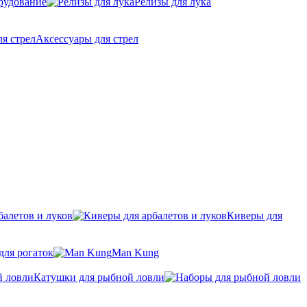
рудование
Релизы для лука
Аксессуары для стрел
балетов и луков
Киверы для
для рогаток
Man Kung
Катушки для рыбной ловли