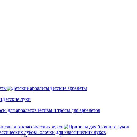
еты
Детские арбалеты
Детские луки
Тетивы и тросы для арбалетов
ицелы для классических луков
Полочки для классических луков