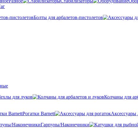
Разное
Стабилизаторы
Обо
аг
Болты для арбалетов-пистолетов
ные
ехлы для луков
Колчаны для ар
Рогатки Barnett
Аксессуары 
Гарпуны/Наконечники