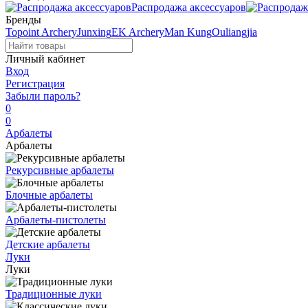
Распродажа аксессуаров
Бренды
Topoint Archery
Junxing
EK Archery
Man Kung
Ouliangjia
Личный кабинет
Вход
Регистрация
Забыли пароль?
0
0
Арбалеты
Арбалеты
Рекурсивные арбалеты
Блочные арбалеты
Арбалеты-пистолеты
Детские арбалеты
Луки
Луки
Традиционные луки