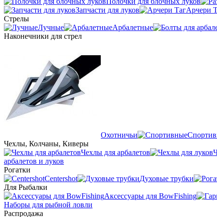
Полочки для блочных луков
Запчасти для луков
Арчери Т
Стрелы
Лучные
Арбалетные
Наконечники для стрел
Охотничьи
Спортив
Чехлы, Колчаны, Киверы
Чехлы для арбалетов
Ч
арбалетов и луков
Рогатки
Centershot
Духовые трубки
Для Рыбалки
Аксессуары для BowFishing
Наборы для рыбной ловли
Распродажа