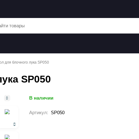
ол для блочного лука SP050
лука SP050
В наличии
Артикул:
SP050