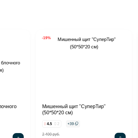
-19%
лочного
Мишенный щит "СуперТир"
(50*50*20 см)
4.5
2
+
39
2 400 руб.