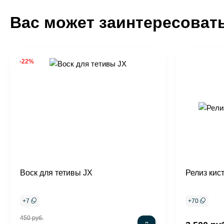
Вас может заинтересоват
-22%
Воск для тетивы JX
Релиз кис
+
7
+
70
450 руб.