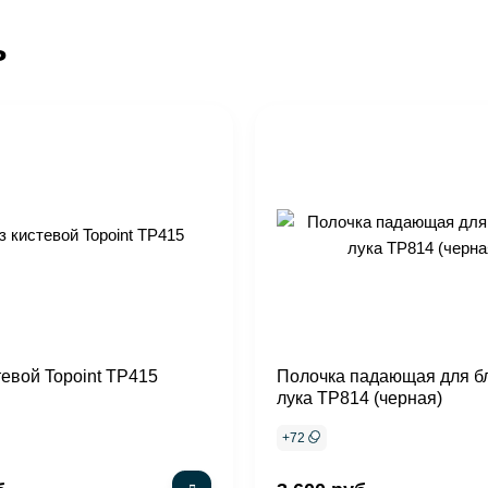
ь
тевой Topoint TP415
Полочка падающая для б
лука TP814 (черная)
+
72