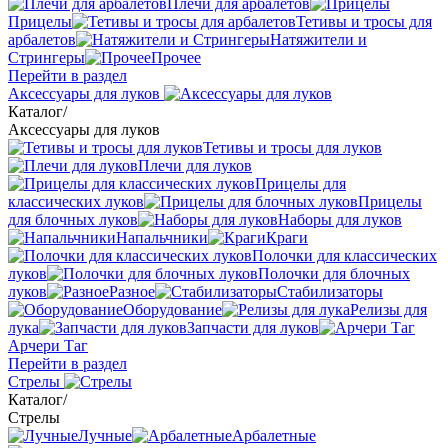
Плечи для арбалетов
Прицелы
Тетивы и тросы для
арбалетов
Натяжители и
Стрингеры
Прочее
Перейти в раздел
Аксессуары для луков
Каталог
/
Аксессуары для луков
Тетивы и тросы для луков
Плечи для луков
Прицелы для
классических луков
Прицелы
для блочных луков
Наборы для луков
Напальчники
Краги
Полочки для классических
луков
Полочки для блочных
луков
Разное
Стабилизаторы
Оборудование
Релизы для
лука
Запчасти для луков
Арчери Таг
Перейти в раздел
Стрелы
Каталог
/
Стрелы
Лучные
Арбалетные