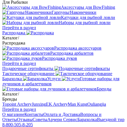
Для Рыбалки
Аксессуары для BowFishing
Гарпуны/Наконечники
Катушки для рыбной ловли
Наборы для рыбной ловли
Перейти в раздел
Распродажа
Каталог
/
Распродажа
Распродажа аксессуаров
Распродажа арбалетов
Распродажа луков
Перейти в раздел
Подарочные сертификаты
Тактическое оборудование
Барахолка
Услуги
Готовые наборы для
лучников и арбалетчиков
Бренды
Каталог
/
Бренды
Topoint Archery
Junxing
EK Archery
Man Kung
Ouliangjia
Перейти в раздел
О магазине
Контакты
Оплата и Доставка
Вопросы и
Ответы
Отзывы
Советы
Арчери Сервис
Барахолка
Выездной тир
8-800-505-8-205