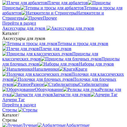
Плечи для арбалетов
Прицелы
Тетивы и тросы для
арбалетов
Натяжители и
Стрингеры
Прочее
Перейти в раздел
Аксессуары для луков
Каталог
/
Аксессуары для луков
Тетивы и тросы для луков
Плечи для луков
Прицелы для
классических луков
Прицелы
для блочных луков
Наборы для луков
Напальчники
Краги
Полочки для классических
луков
Полочки для блочных
луков
Разное
Стабилизаторы
Оборудование
Релизы для
лука
Запчасти для луков
Арчери Таг
Перейти в раздел
Стрелы
Каталог
/
Стрелы
Лучные
Арбалетные