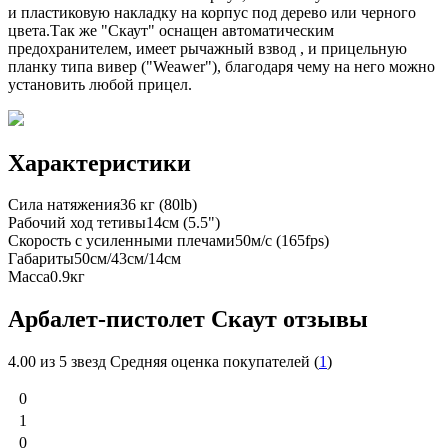
и пластиковую накладку на корпус под дерево или черного
цвета.Так же "Скаут" оснащен автоматическим
предохранителем, имеет рычажный взвод , и прицельную
планку типа вивер ("Weawer"), благодаря чему на него можно
установить любой прицел.
Характеристики
Сила натяжения
36 кг (80lb)
Рабочий ход тетивы
14см (5.5")
Скорость с усиленными плечами
50м/с (165fps)
Габариты
50см/43см/14см
Масса
0.9кг
Арбалет-пистолет Скаут отзывы
4.00
из 5 звезд Средняя оценка покупателей (
1
)
0
1
0