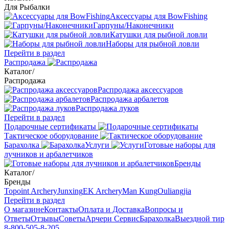
Для Рыбалки
Аксессуары для BowFishing
Гарпуны/Наконечники
Катушки для рыбной ловли
Наборы для рыбной ловли
Перейти в раздел
Распродажа
Каталог
/
Распродажа
Распродажа аксессуаров
Распродажа арбалетов
Распродажа луков
Перейти в раздел
Подарочные сертификаты
Тактическое оборудование
Барахолка
Услуги
Готовые наборы для
лучников и арбалетчиков
Бренды
Каталог
/
Бренды
Topoint Archery
Junxing
EK Archery
Man Kung
Ouliangjia
Перейти в раздел
О магазине
Контакты
Оплата и Доставка
Вопросы и
Ответы
Отзывы
Советы
Арчери Сервис
Барахолка
Выездной тир
8-800-505-8-205