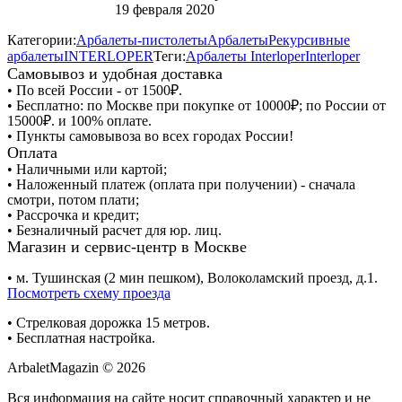
19 февраля 2020
Категории:
Арбалеты-пистолеты
Арбалеты
Рекурсивные
арбалеты
INTERLOPER
Теги:
Арбалеты Interloper
Interloper
Самовывоз и удобная доставка
• По всей России - от 1500₽.
• Бесплатно: по Москве при покупке от 10000₽; по России от
15000₽. и 100% оплате.
• Пункты самовывоза во всех городах России!
Оплата
• Наличными или картой;
• Наложенный платеж (оплата при получении) - сначала
смотри, потом плати;
• Рассрочка и кредит;
• Безналичный расчет для юр. лиц.
Магазин и сервис-центр в Москве
• м. Тушинская (2 мин пешком), Волоколамский проезд, д.1.
Посмотреть схему проезда
• Cтрелковая дорожка 15 метров.
• Бесплатная настройка.
ArbaletMagazin
© 2026
Вся информация на сайте носит справочный характер и не