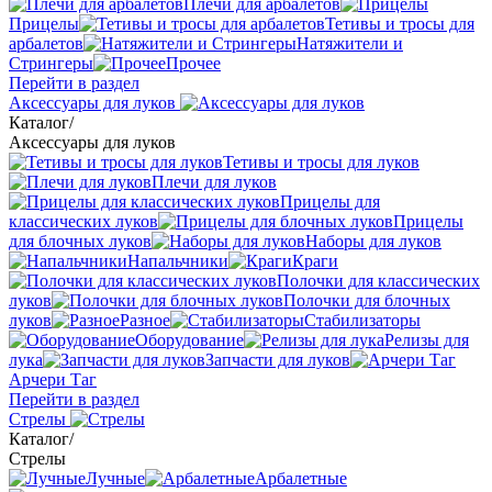
Плечи для арбалетов
Прицелы
Тетивы и тросы для
арбалетов
Натяжители и
Стрингеры
Прочее
Перейти в раздел
Аксессуары для луков
Каталог
/
Аксессуары для луков
Тетивы и тросы для луков
Плечи для луков
Прицелы для
классических луков
Прицелы
для блочных луков
Наборы для луков
Напальчники
Краги
Полочки для классических
луков
Полочки для блочных
луков
Разное
Стабилизаторы
Оборудование
Релизы для
лука
Запчасти для луков
Арчери Таг
Перейти в раздел
Стрелы
Каталог
/
Стрелы
Лучные
Арбалетные