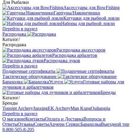
Для Рыбалки
Аксессуары для BowFishing
Гарпуны/Наконечники
Катушки для рыбной ловли
Наборы для рыбной ловли
Перейти в раздел
Распродажа
Каталог
/
Распродажа
Распродажа аксессуаров
Распродажа арбалетов
Распродажа луков
Перейти в раздел
Подарочные сертификаты
Тактическое оборудование
Барахолка
Услуги
Готовые наборы для
лучников и арбалетчиков
Бренды
Каталог
/
Бренды
Topoint Archery
Junxing
EK Archery
Man Kung
Ouliangjia
Перейти в раздел
О магазине
Контакты
Оплата и Доставка
Вопросы и
Ответы
Отзывы
Советы
Арчери Сервис
Барахолка
Выездной тир
8-800-505-8-205